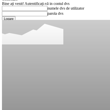
Bine ați venit! Autentificați-vă in contul dvs
numele dvs de utilizator
parola dvs
Ați uitat parola? obține ajutor
Recuperare parola
Recuperați-vă parola
adresa dvs de email
O parola va fi trimisă pe adresa dvs de email.