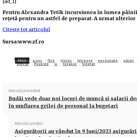
[ad_1]
Pentru Alexandra Tetik incursiunea în lumea pâinii f
reţetă pentru un astfel de preparat. A urmat ulterior
Citeste tot articolul
Sursa:www.zf.ro
TAGS
ajuns
fără
gluten
întreaga
necesitate
pâinii
plecat
Poveste
și
terapie
treptat
Articolul precedent
Budăi vede doar noi locuri de muncă și salarii d
în umflarea grilei de personal la bugetari
Articolul următor
Asigurătorii au vândut în 9 luni/2023 asigurări