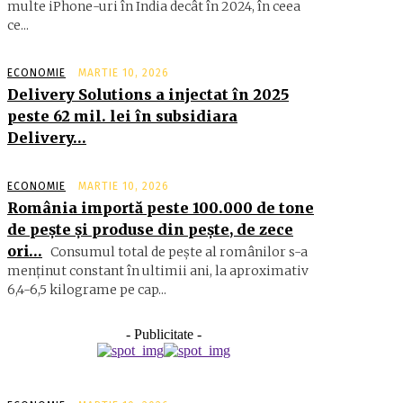
multe iPhone-uri în India decât în 2024, în ceea
ce...
ECONOMIE
MARTIE 10, 2026
Delivery Solutions a injectat în 2025
peste 62 mil. lei în subsidiara
Delivery…
ECONOMIE
MARTIE 10, 2026
România importă peste 100.000 de tone
de peşte şi produse din peşte, de zece
ori…
Consumul total de peşte al ro­mâ­nilor s-a
menţinut constant în ul­timii ani, la aproximativ
6,4-6,5 ki­lograme pe cap...
- Publicitate -