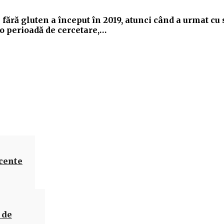
ără gluten a început în 2019, atunci când a urmat cu s
 o perioadă de cercetare,…
Acțiune
ecente
 de