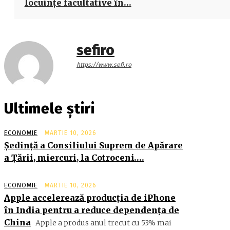
locuinţe facultative în…
sefiro
https://www.sefi.ro
Ultimele știri
ECONOMIE
MARTIE 10, 2026
Şedinţă a Consiliului Suprem de Apărare
a Ţării, miercuri, la Cotroceni….
ECONOMIE
MARTIE 10, 2026
Apple accelerează producția de iPhone
în India pentru a reduce dependența de
China
Apple a produs anul trecut cu 53% mai