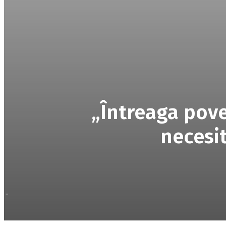
„Întreaga pove
necesit
-