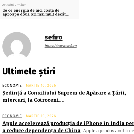
Articolul următor
de ce energia de aici costă de
aproape două ori mai mult decât…
sefiro
https://www.sefi.ro
Ultimele știri
ECONOMIE
MARTIE 10, 2026
Şedinţă a Consiliului Suprem de Apărare a Ţării,
miercuri, la Cotroceni….
ECONOMIE
MARTIE 10, 2026
Apple accelerează producția de iPhone în India pe
a reduce dependența de China
Apple a produs anul trec