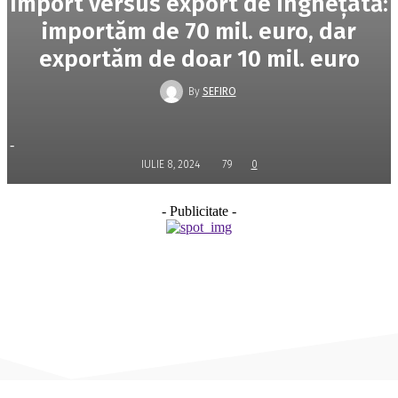
Import versus export de îngheţată:
importăm de 70 mil. euro, dar
exportăm de doar 10 mil. euro
By
SEFIRO
-
IULIE 8, 2024
79
0
- Publicitate -