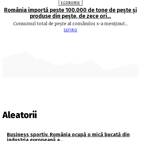
ECONOMIE
România importă peste 100.000 de tone de peşte şi
produse din peşte, de zece ori…
Consumul total de peşte al ro­mâ­nilor s-a menţinut...
SEFIRO
Aleatorii
Business sportiv. România ocupă o mică bucată din
industria europeană a…