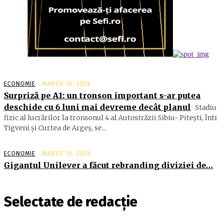
ECONOMIE
MARTIE 10, 2026
Surpriză pe A1: un tronson important s-ar putea
deschide cu 6 luni mai devreme decât planul
Stadiu
fizic al lucrărilor la tronsonul 4 al Autostrăzii Sibiu- Piteşti, înt
Tigveni şi Curtea de Argeş, se...
ECONOMIE
MARTIE 10, 2026
Gigantul Unilever a făcut rebranding diviziei de…
Selectate de redacție