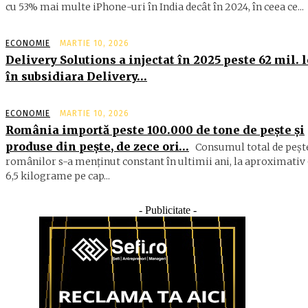
cu 53% mai multe iPhone-uri în India decât în 2024, în ceea ce...
ECONOMIE
MARTIE 10, 2026
Delivery Solutions a injectat în 2025 peste 62 mil. l
în subsidiara Delivery…
ECONOMIE
MARTIE 10, 2026
România importă peste 100.000 de tone de peşte şi
produse din peşte, de zece ori…
Consumul total de peşte
ro­mâ­nilor s-a menţinut constant în ul­timii ani, la aproximativ 
6,5 ki­lograme pe cap...
- Publicitate -