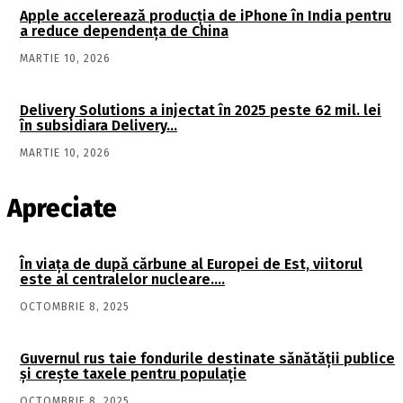
Apple accelerează producția de iPhone în India pentru
a reduce dependența de China
MARTIE 10, 2026
Delivery Solutions a injectat în 2025 peste 62 mil. lei
în subsidiara Delivery…
MARTIE 10, 2026
Apreciate
În viaţa de după cărbune al Europei de Est, viitorul
este al centralelor nucleare….
OCTOMBRIE 8, 2025
Guvernul rus taie fondurile destinate sănătății publice
și crește taxele pentru populație
OCTOMBRIE 8, 2025