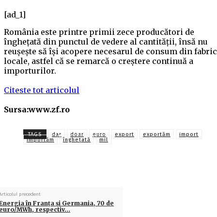
[ad_1]
România este printre primii zece producători de
îngheţată din punctul de vedere al cantităţii, însă nu
reuşeşte să îşi acopere necesarul de consum din fabric
locale, astfel că se remarcă o creştere continuă a
importurilor.
Citeste tot articolul
Sursa:www.zf.ro
TAGS
dar
doar
euro
export
exportăm
import
Importăm
îngheţată
mil
Articolul precedent
Energia în Franţa şi Germania, 70 de
euro/MWh, respectiv…