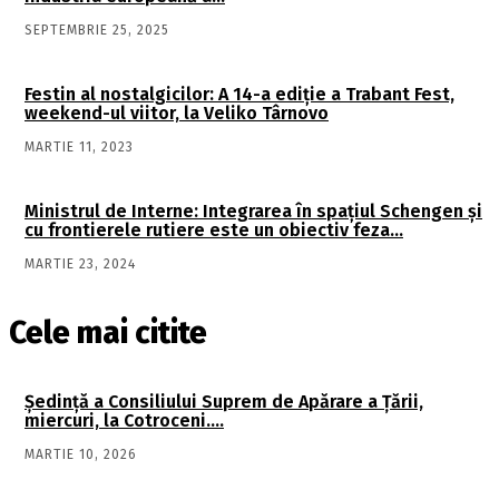
SEPTEMBRIE 25, 2025
Festin al nostalgicilor: A 14-a ediție a Trabant Fest,
weekend-ul viitor, la Veliko Târnovo
MARTIE 11, 2023
Ministrul de Interne: Integrarea în spaţiul Schengen şi
cu frontierele rutiere este un obiectiv feza…
MARTIE 23, 2024
Cele mai citite
Şedinţă a Consiliului Suprem de Apărare a Ţării,
miercuri, la Cotroceni….
MARTIE 10, 2026