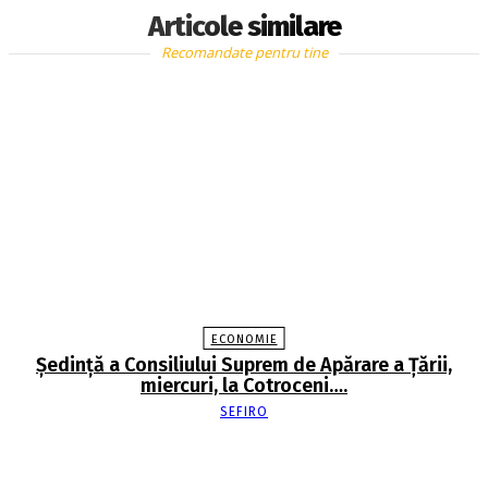
Articole similare
Recomandate pentru tine
ECONOMIE
Şedinţă a Consiliului Suprem de Apărare a Ţării,
miercuri, la Cotroceni….
SEFIRO