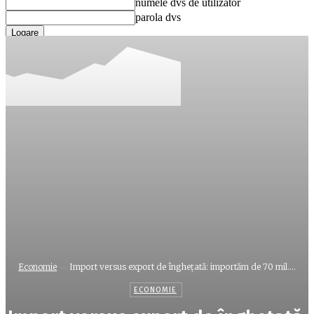
numele dvs de utilizator
parola dvs
Ați uitat parola? obține ajutor
Recuperare parola
Recuperați-vă parola
adresa dvs de email
O parola va fi trimisă pe adresa dvs de email.
Economie
Import versus export de îngheţată: importăm de 70 mil....
ECONOMIE