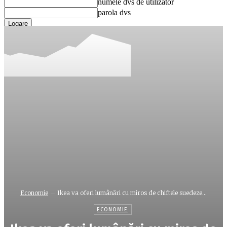
numele dvs de utilizator
parola dvs
Ați uitat parola? obține ajutor
Recuperare parola
Recuperați-vă parola
adresa dvs de email
O parola va fi trimisă pe adresa dvs de email.
Economie
Ikea va oferi lumânări cu miros de chiftele suedeze...
ECONOMIE