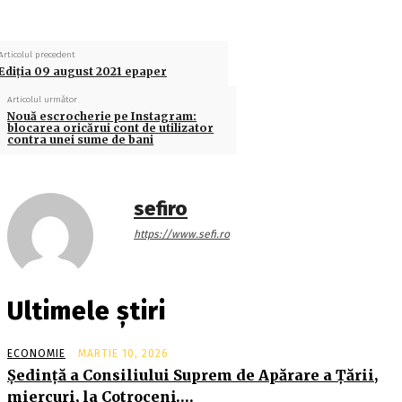
Articolul precedent
Ediţia 09 august 2021 epaper
Articolul următor
Nouă escrocherie pe Instagram:
blocarea oricărui cont de utilizator
contra unei sume de bani
sefiro
https://www.sefi.ro
Ultimele știri
ECONOMIE
MARTIE 10, 2026
Şedinţă a Consiliului Suprem de Apărare a Ţării,
miercuri, la Cotroceni….