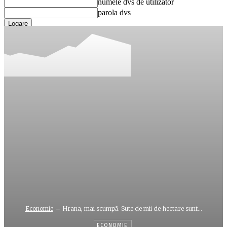
numele dvs de utilizator
parola dvs
Ați uitat parola? obține ajutor
Recuperare parola
Recuperați-vă parola
adresa dvs de email
O parola va fi trimisă pe adresa dvs de email.
Economie
Hrana, mai scumpă. Sute de mii de hectare sunt...
ECONOMIE