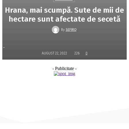
Hrana, mai scumpă. Sute de mii de
hectare sunt afectate de secetă
By
SEFIRO
-
AUGUST 22, 2022
226
0
- Publicitate -