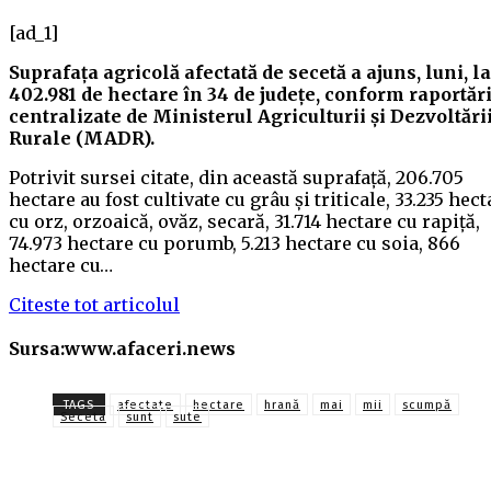
[ad_1]
Suprafaţa agricolă afectată de secetă a ajuns, luni, la
402.981 de hectare în 34 de judeţe, conform raportări
centralizate de Ministerul Agriculturii şi Dezvoltări
Rurale (MADR).
Potrivit sursei citate, din această suprafaţă, 206.705
hectare au fost cultivate cu grâu şi triticale, 33.235 hect
cu orz, orzoaică, ovăz, secară, 31.714 hectare cu rapiţă,
74.973 hectare cu porumb, 5.213 hectare cu soia, 866
hectare cu…
Citeste tot articolul
Sursa:www.afaceri.news
TAGS
afectate
hectare
hrană
mai
mii
scumpă
Seceta
sunt
sute