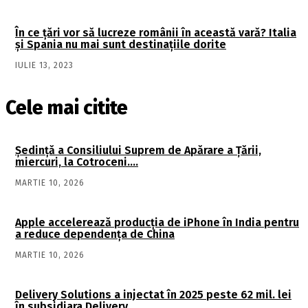
În ce țări vor să lucreze românii în această vară? Italia
și Spania nu mai sunt destinațiile dorite
IULIE 13, 2023
Cele mai citite
Şedinţă a Consiliului Suprem de Apărare a Ţării,
miercuri, la Cotroceni….
MARTIE 10, 2026
Apple accelerează producția de iPhone în India pentru
a reduce dependența de China
MARTIE 10, 2026
Delivery Solutions a injectat în 2025 peste 62 mil. lei
în subsidiara Delivery…