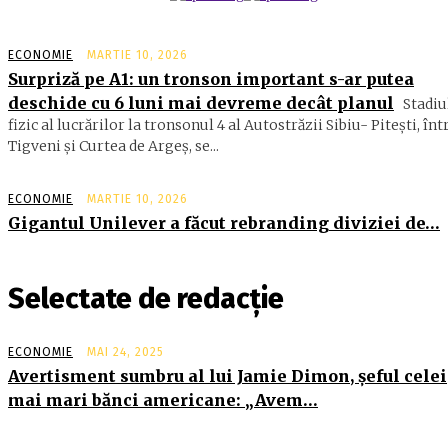
ECONOMIE
MARTIE 10, 2026
Surpriză pe A1: un tronson important s-ar putea
deschide cu 6 luni mai devreme decât planul
Stadiu
fizic al lucrărilor la tronsonul 4 al Autostrăzii Sibiu- Piteşti, înt
Tigveni şi Curtea de Argeş, se...
ECONOMIE
MARTIE 10, 2026
Gigantul Unilever a făcut rebranding diviziei de…
Selectate de redacție
ECONOMIE
MAI 24, 2025
Avertisment sumbru al lui Jamie Dimon, şeful celei
mai mari bănci americane: „Avem…