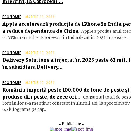
miercuri, la Cotroceni….
ECONOMIE
MARTIE 10, 2026
Apple accelerează producția de iPhone în India pe
a reduce dependența de China
Apple a produs anul trec
cu 53% mai multe iPhone-uri în India decât în 2024, în ceea ce...
ECONOMIE
MARTIE 10, 2026
Delivery Solutions a injectat în 2025 peste 62 mil. l
în subsidiara Delivery…
ECONOMIE
MARTIE 10, 2026
România importă peste 100.000 de tone de peşte şi
produse din peşte, de zece ori…
Consumul total de peşte
ro­mâ­nilor s-a menţinut constant în ul­timii ani, la aproximativ 
6,5 ki­lograme pe cap...
- Publicitate -