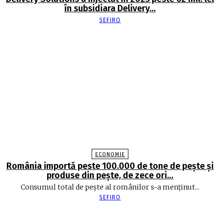
în subsidiara Delivery…
SEFIRO
ECONOMIE
România importă peste 100.000 de tone de peşte şi
produse din peşte, de zece ori…
Consumul total de peşte al ro­mâ­nilor s-a menţinut...
SEFIRO