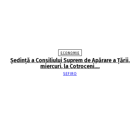
ECONOMIE
Şedinţă a Consiliului Suprem de Apărare a Ţării,
miercuri, la Cotroceni….
SEFIRO