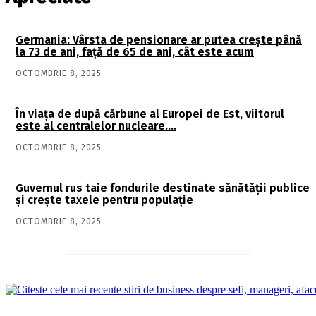
Germania: Vârsta de pensionare ar putea crește până
la 73 de ani, față de 65 de ani, cât este acum
OCTOMBRIE 8, 2025
În viaţa de după cărbune al Europei de Est, viitorul
este al centralelor nucleare….
OCTOMBRIE 8, 2025
Guvernul rus taie fondurile destinate sănătății publice
și crește taxele pentru populație
OCTOMBRIE 8, 2025