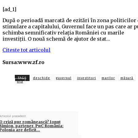
[ad_1]
După o perioadă marcată de ezitări în zona politicilor
stimulare a capitalului, Guvernul face un pas care ar p
schimba semnificativ relaţia României cu marile
investiţii. O nouă schemă de ajutor de stat…
Citeste tot articolul
Sursa:www.zf.ro
TAGS
deschide
guvernul
investitori
marilor
măsură
ușă
Articolul precedent
O criză pur românească? Ionuţ
Simion, partener, PwC România:
Polonia are deficit…