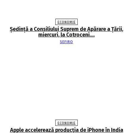
ECONOMIE
Şedinţă a Consiliului Suprem de Apărare a Ţării,
miercuri, la Cotroceni….
SEFIRO
ECONOMIE
Apple accelerează producția de iPhone în India