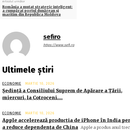
Articolul următor
România a mutat strategic inteligent:
a cumpărat portul dunărean și
maritim din Republica Moldova
sefiro
https://www.sefi.ro
Ultimele știri
ECONOMIE
MARTIE 10, 2026
Şedinţă a Consiliului Suprem de Apărare a Ţării,
miercuri, la Cotroceni….
ECONOMIE
MARTIE 10, 2026
Apple accelerează producția de iPhone în India pe
a reduce dependența de China
Apple a produs anul trec