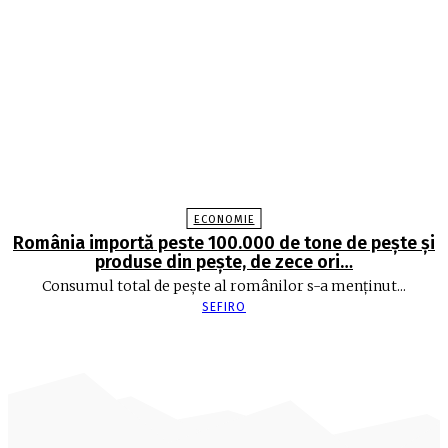
ECONOMIE
România importă peste 100.000 de tone de peşte şi
produse din peşte, de zece ori…
Consumul total de peşte al ro­mâ­nilor s-a menţinut...
SEFIRO