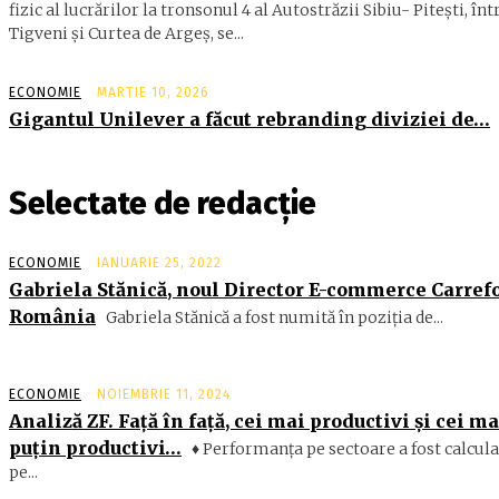
fizic al lucrărilor la tronsonul 4 al Autostrăzii Sibiu- Piteşti, înt
Tigveni şi Curtea de Argeş, se...
ECONOMIE
MARTIE 10, 2026
Gigantul Unilever a făcut rebranding diviziei de…
Selectate de redacție
ECONOMIE
IANUARIE 25, 2022
Gabriela Stănică, noul Director E-commerce Carref
România
Gabriela Stănică a fost numită în poziția de...
ECONOMIE
NOIEMBRIE 11, 2024
Analiză ZF. Faţă în faţă, cei mai productivi şi cei ma
puţin productivi…
♦ Performanţa pe sectoare a fost calcula
pe...