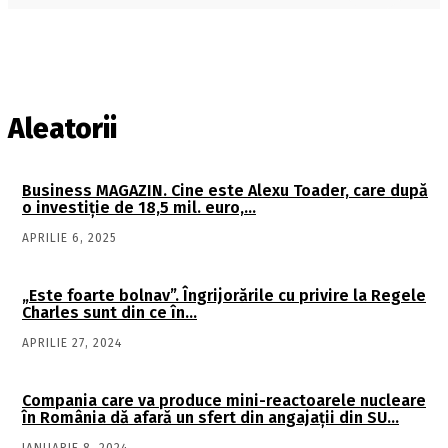
Aleatorii
Business MAGAZIN. Cine este Alexu Toader, care după
o investiţie de 18,5 mil. euro,…
APRILIE 6, 2025
„Este foarte bolnav”. Îngrijorările cu privire la Regele
Charles sunt din ce în…
APRILIE 27, 2024
Compania care va produce mini-reactoarele nucleare
în România dă afară un sfert din angajații din SU…