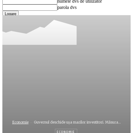
numele dvs de utilizator
parola dvs
Ați uitat parola? obține ajutor
Recuperare parola
Recuperați-vă parola
adresa dvs de email
O parola va fi trimisă pe adresa dvs de email.
Economie
Guvernul deschide uşa marilor investitori. Măsura...
ECONOMIE