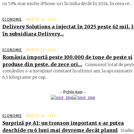
cu 53% mai multe iPhone-uri în India decât în 2024, în ceea ce...
ECONOMIE
MARTIE 10, 2026
Delivery Solutions a injectat în 2025 peste 62 mil. l
în subsidiara Delivery…
ECONOMIE
MARTIE 10, 2026
România importă peste 100.000 de tone de peşte şi
produse din peşte, de zece ori…
Consumul total de peşte
ro­mâ­nilor s-a menţinut constant în ul­timii ani, la aproximativ 
6,5 ki­lograme pe cap...
- Publicitate -
ECONOMIE
MARTIE 10, 2026
Surpriză pe A1: un tronson important s-ar putea
deschide cu 6 luni mai devreme decât planul
Stadiu