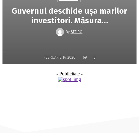
Guvernul deschide uşa marilor
investitori. Măsura…
By
SEFIRO
-
FEBRUARIE 14, 2026
69
0
- Publicitate -