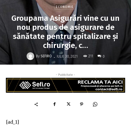
ECONOMIE
Groupama Asigurări vine cu un
nou produs de asigurare de
sănătate pentru spitalizare şi
chirurgie, c…
-
By
SEFIRO
211
IULIE 30, 2021
0
- Publicitate -
[ad_1]