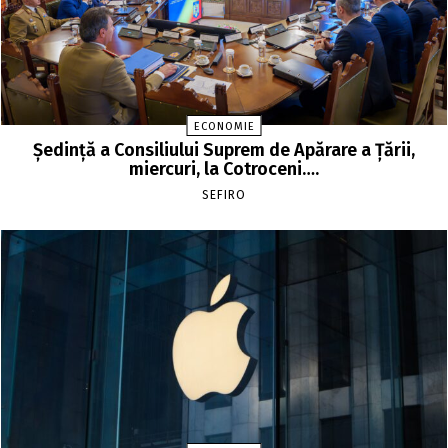
ECONOMIE
Şedinţă a Consiliului Suprem de Apărare a Ţării,
miercuri, la Cotroceni….
SEFIRO