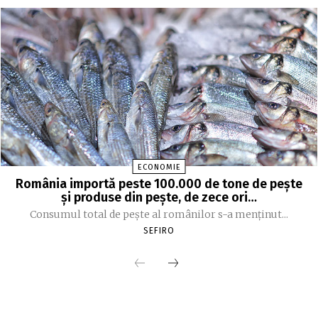
ECONOMIE
România importă peste 100.000 de tone de peşte
şi produse din peşte, de zece ori…
Consumul total de peşte al ro­mâ­nilor s-a menţinut...
SEFIRO