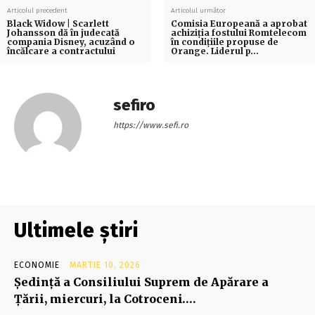
Articolul precedent
Articolul următor
Black Widow | Scarlett
Comisia Europeană a aprobat
Johansson dă în judecată
achiziţia fostului Romtelecom
compania Disney, acuzând o
în condiţiile propuse de
încălcare a contractului
Orange. Liderul p…
sefiro
https://www.sefi.ro
Ultimele știri
ECONOMIE
MARTIE 10, 2026
Şedinţă a Consiliului Suprem de Apărare a
Ţării, miercuri, la Cotroceni….