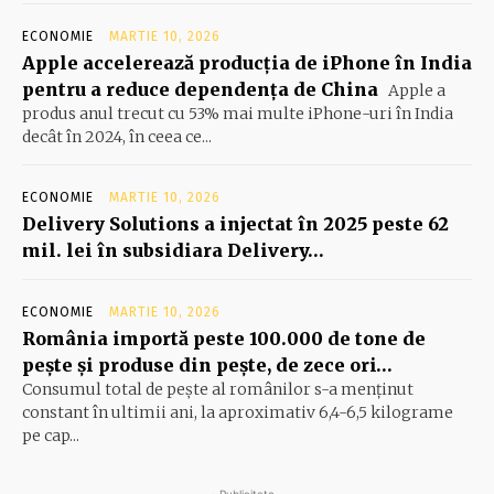
ECONOMIE
MARTIE 10, 2026
Apple accelerează producția de iPhone în India
pentru a reduce dependența de China
Apple a
produs anul trecut cu 53% mai multe iPhone-uri în India
decât în 2024, în ceea ce...
ECONOMIE
MARTIE 10, 2026
Delivery Solutions a injectat în 2025 peste 62
mil. lei în subsidiara Delivery…
ECONOMIE
MARTIE 10, 2026
România importă peste 100.000 de tone de
peşte şi produse din peşte, de zece ori…
Consumul total de peşte al ro­mâ­nilor s-a menţinut
constant în ul­timii ani, la aproximativ 6,4-6,5 ki­lograme
pe cap...
- Publicitate -