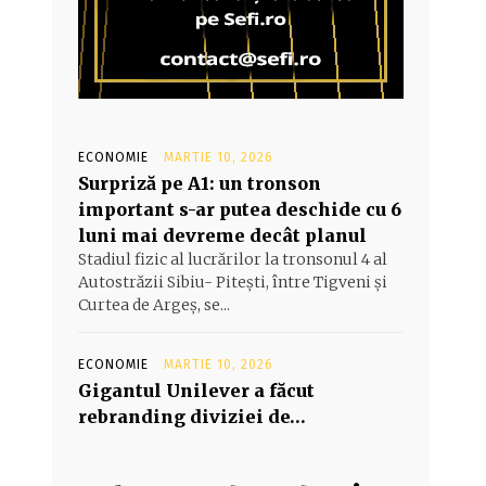
ECONOMIE
MARTIE 10, 2026
Surpriză pe A1: un tronson
important s-ar putea deschide cu 6
luni mai devreme decât planul
Stadiul fizic al lucrărilor la tronsonul 4 al
Autostrăzii Sibiu- Piteşti, între Tigveni şi
Curtea de Argeş, se...
ECONOMIE
MARTIE 10, 2026
Gigantul Unilever a făcut
rebranding diviziei de…