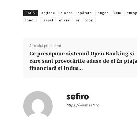
TAGS
acționa
alocat
apărare
buget
Cum
euro
fondul
lansat
oficial
și
total
Articolul precedent
Ce presupune sistemul Open Banking şi
care sunt provocările aduse de el în piaţ
financiară şi indus…
sefiro
https://www.sefi.ro