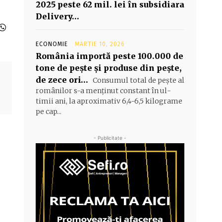
2025 peste 62 mil. lei în subsidiara
Delivery…
ECONOMIE
MARTIE 10, 2026
România importă peste 100.000 de
tone de peşte şi produse din peşte,
de zece ori…
Consumul total de peşte al
e
ro­mâ­nilor s-a menţinut constant în ul­
timii ani, la aproximativ 6,4-6,5 ki­lograme
pe cap...
- Publicitate -