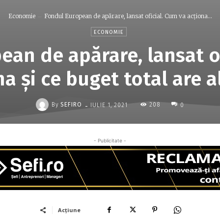
Economie
Fondul European de apărare, lansat oficial. Cum va acționa...
ECONOMIE
ean de apărare, lansat of
na și ce buget total are a
-
By
SEFIRO
208
IULIE 1, 2021
0
- Publicitate -
Acțiune