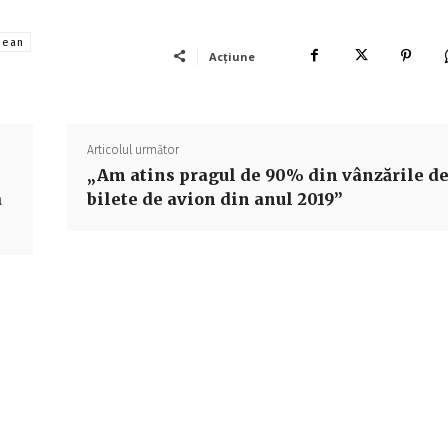
pean
Acțiune
Articolul următor
„Am atins pragul de 90% din vânzările d
a
bilete de avion din anul 2019”