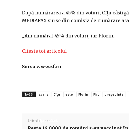
După numărarea a 45% din voturi, Cîţu câştigă 
MEDIAFAX surse din comisia de numărare a vo
„Am numărat 45% din voturi, iar Florin…
Citeste tot articolul
Sursa:www.zf.ro
TAGS
avans
Cîțu
este
Florin
PNL
preşedinte
Articolul precedent
Peste 16.0000 de români s-au vaccinat în