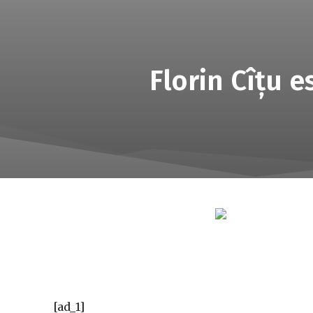
Florin Cîţu e
[ad_1]