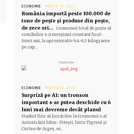
ECONOMIE
MARTIE 10, 2026
România importă peste 100.000 de
tone de peşte şi produse din peşte,
de zece ori…
Consumul total de peşte al
ro­mâ­nilor s-a menţinut constant în ul­
timii ani, la aproximativ 6,4-6,5 ki­lograme
pe cap...
- Publicitate -
ECONOMIE
MARTIE 10, 2026
Surpriză pe A1: un tronson
important s-ar putea deschide cu 6
luni mai devreme decât planul
Stadiul fizic al lucrărilor la tronsonul 4 al
Autostrăzii Sibiu- Piteşti, între Tigveni şi
Curtea de Argeş, se...