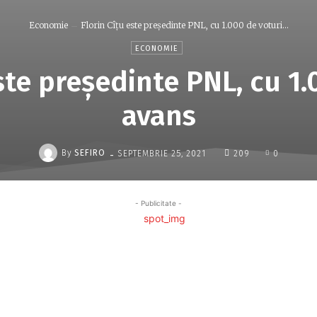
Economie
Florin Cîţu este preşedinte PNL, cu 1.000 de voturi...
ECONOMIE
ste preşedinte PNL, cu 1
avans
-
By
SEFIRO
SEPTEMBRIE 25, 2021
209
0
- Publicitate -
Acțiune