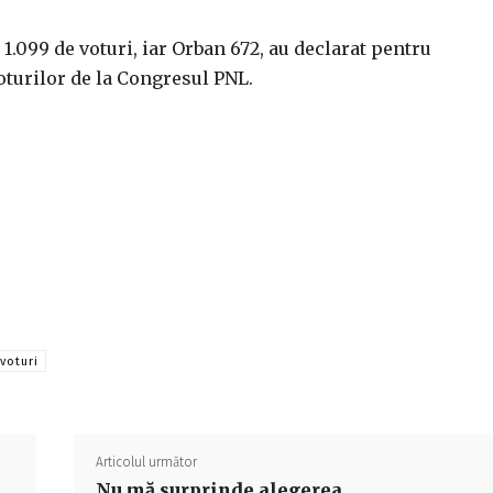
1.099 de voturi, iar Orban 672, au declarat pentru
turilor de la Congresul PNL.
Acțiune
voturi
Articolul următor
Nu mă surprinde alegerea