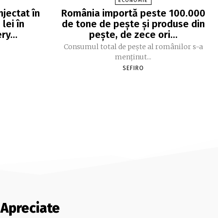
ECONOMIE
njectat în
România importă peste 100.000
lei în
de tone de peşte şi produse din
ery…
peşte, de zece ori…
Consumul total de peşte al ro­mâ­nilor s-a
menţinut...
SEFIRO
Apreciate