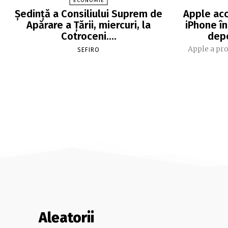
ECONOMIE
Şedinţă a Consiliului Suprem de
Apple acc
Apărare a Ţării, miercuri, la
iPhone în
Cotroceni….
dep
Apple a pro
SEFIRO
Aleatorii