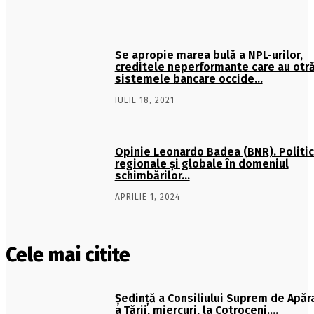
Se apropie marea bulă a NPL-urilor,
creditele neperformante care au otră
sistemele bancare occide…
IULIE 18, 2021
Opinie Leonardo Badea (BNR). Politic
regionale şi globale în domeniul
schimbărilor…
APRILIE 1, 2024
Cele mai citite
Şedinţă a Consiliului Suprem de Apăr
a Ţării, miercuri, la Cotroceni….