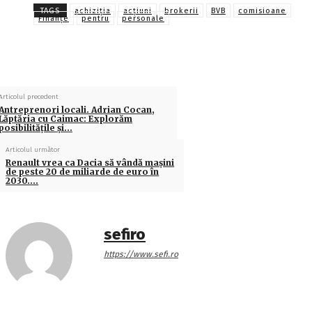
TAGS
achiziția
acţiuni
brokerii
BVB
comisioane
Finanţe
pentru
personale
Articolul precedent
Antreprenori locali. Adrian Cocan,
Lăptăria cu Caimac: Explorăm
posibilităţile şi…
Articolul următor
Renault vrea ca Dacia să vândă maşini
de peste 20 de miliarde de euro în
2030….
sefiro
https://www.sefi.ro