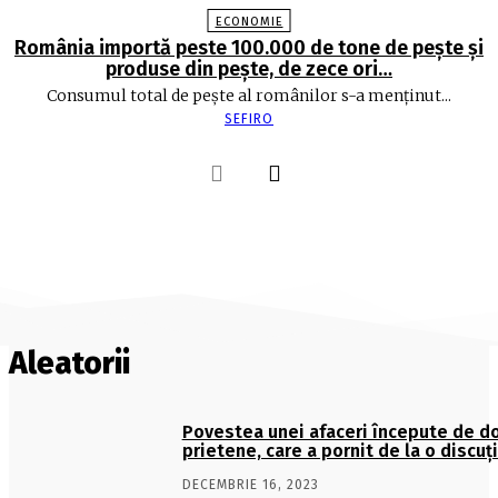
ECONOMIE
România importă peste 100.000 de tone de peşte şi
produse din peşte, de zece ori…
Consumul total de peşte al ro­mâ­nilor s-a menţinut...
SEFIRO
Aleatorii
Povestea unei afaceri începute de d
prietene, care a pornit de la o discuţ
DECEMBRIE 16, 2023