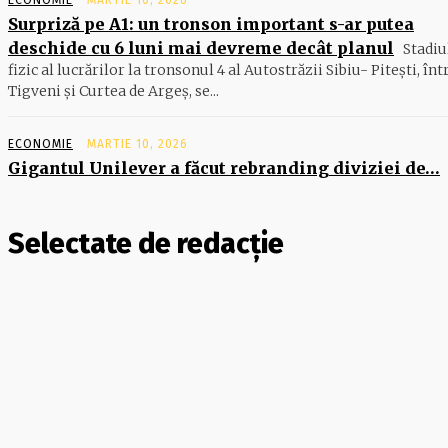
ECONOMIE
MARTIE 10, 2026
Surpriză pe A1: un tronson important s-ar putea
deschide cu 6 luni mai devreme decât planul
Stadiu
fizic al lucrărilor la tronsonul 4 al Autostrăzii Sibiu- Piteşti, înt
Tigveni şi Curtea de Argeş, se...
ECONOMIE
MARTIE 10, 2026
Gigantul Unilever a făcut rebranding diviziei de…
Selectate de redacție