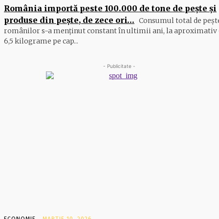
România importă peste 100.000 de tone de peşte şi
produse din peşte, de zece ori…
Consumul total de peşte
ro­mâ­nilor s-a menţinut constant în ul­timii ani, la aproximativ 
6,5 ki­lograme pe cap...
- Publicitate -