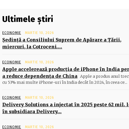
Ultimele știri
ECONOMIE
MARTIE 10, 2026
Şedinţă a Consiliului Suprem de Apărare a Ţării,
miercuri, la Cotroceni….
ECONOMIE
MARTIE 10, 2026
Apple accelerează producția de iPhone în India pe
a reduce dependența de China
Apple a produs anul trec
cu 53% mai multe iPhone-uri în India decât în 2024, în ceea ce...
ECONOMIE
MARTIE 10, 2026
Delivery Solutions a injectat în 2025 peste 62 mil. l
în subsidiara Delivery…
ECONOMIE
MARTIE 10, 2026