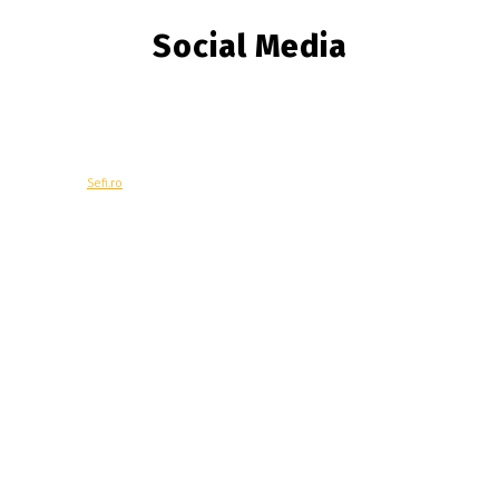
Social Media
© Copyright -
Sefi.ro
Economie
Contacteaza-ne