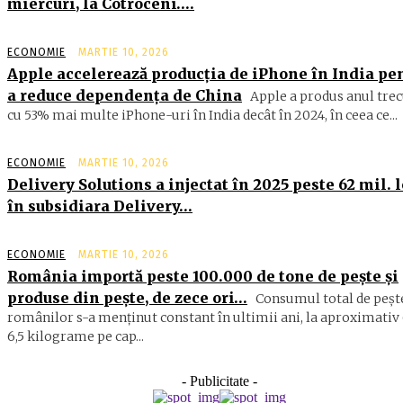
miercuri, la Cotroceni….
ECONOMIE
MARTIE 10, 2026
Apple accelerează producția de iPhone în India pe
a reduce dependența de China
Apple a produs anul trec
cu 53% mai multe iPhone-uri în India decât în 2024, în ceea ce...
ECONOMIE
MARTIE 10, 2026
Delivery Solutions a injectat în 2025 peste 62 mil. l
în subsidiara Delivery…
ECONOMIE
MARTIE 10, 2026
România importă peste 100.000 de tone de peşte şi
produse din peşte, de zece ori…
Consumul total de peşte
ro­mâ­nilor s-a menţinut constant în ul­timii ani, la aproximativ 
6,5 ki­lograme pe cap...
- Publicitate -