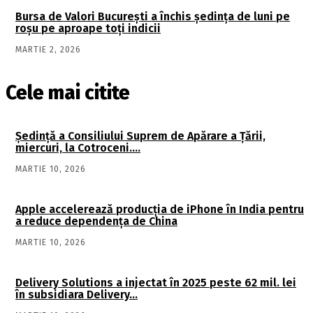
Bursa de Valori Bucureşti a închis şedinţa de luni pe
roşu pe aproape toți indicii
MARTIE 2, 2026
Cele mai citite
Şedinţă a Consiliului Suprem de Apărare a Ţării,
miercuri, la Cotroceni….
MARTIE 10, 2026
Apple accelerează producția de iPhone în India pentru
a reduce dependența de China
MARTIE 10, 2026
Delivery Solutions a injectat în 2025 peste 62 mil. lei
în subsidiara Delivery…