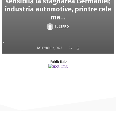
sensibilă la stagnarea Germaniei;
industria automotive, printre cele
ma…
By
SEFIRO
-
NOIEMBRIE 4, 2023
94
0
- Publicitate -