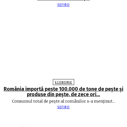
SEFIRO
ECONOMIE
România importă peste 100.000 de tone de peşte şi
produse din peşte, de zece ori…
Consumul total de peşte al ro­mâ­nilor s-a menţinut...
SEFIRO