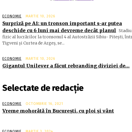
ECONOMIE
MARTIE 10, 2026
Surpriză pe A1: un tronson important s-ar putea
deschide cu 6 luni mai devreme decât planul
Stadiu
fizic al lucrărilor la tronsonul 4 al Autostrăzii Sibiu- Piteşti, înt
Tigveni şi Curtea de Argeş, se...
ECONOMIE
MARTIE 10, 2026
Gigantul Unilever a făcut rebranding diviziei de…
Selectate de redacție
ECONOMIE
OCTOMBRIE 16, 2021
Vreme mohorâtă în Bucureşti, cu ploi şi vânt
ECONOMIE
MARTIE 3, 2024