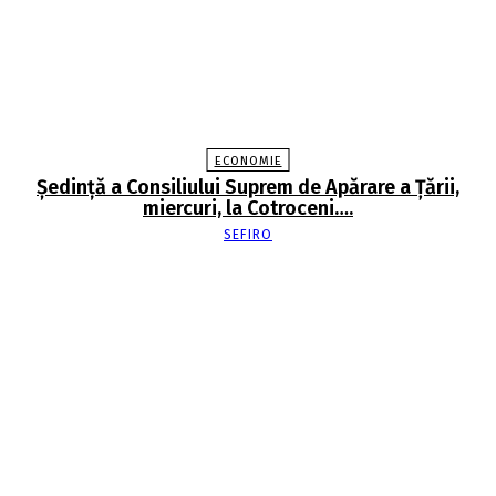
ECONOMIE
Şedinţă a Consiliului Suprem de Apărare a Ţării,
miercuri, la Cotroceni….
SEFIRO