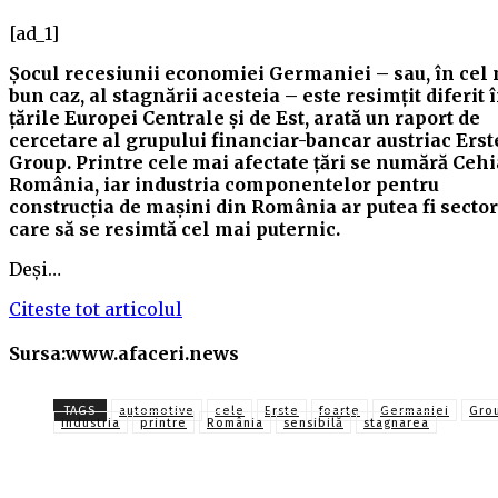
[ad_1]
Șocul recesiunii economiei Germaniei – sau, în cel
bun caz, al stagnării acesteia – este resimțit diferit 
țările Europei Centrale și de Est, arată un raport de
cercetare al grupului financiar-bancar austriac Erst
Group. Printre cele mai afectate țări se numără Cehi
România, iar industria componentelor pentru
construcția de mașini din România ar putea fi secto
care să se resimtă cel mai puternic.
Deși…
Citeste tot articolul
Sursa:www.afaceri.news
TAGS
automotive
cele
Erste
foarte
Germaniei
Gro
industria
printre
România
sensibilă
stagnarea