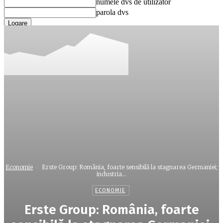
numele dvs de utilizator
parola dvs
Ați uitat parola? obține ajutor
Recuperare parola
Recuperați-vă parola
adresa dvs de email
O parola va fi trimisă pe adresa dvs de email.
Economie
Erste Group: România, foarte sensibilă la stagnarea Germaniei;
industria...
ECONOMIE
Erste Group: România, foarte