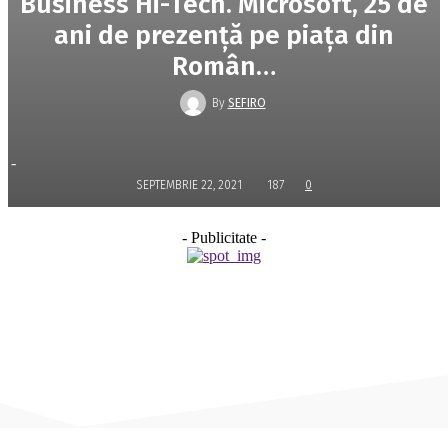
Business Hi-Tech. Microsoft, 25 de
ani de prezenţă pe piaţa din
Român…
By
SEFIRO
-
SEPTEMBRIE 22, 2021
187
0
- Publicitate -