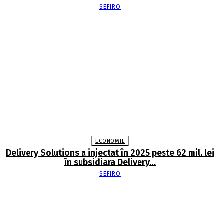
SEFIRO
ECONOMIE
Delivery Solutions a injectat în 2025 peste 62 mil. lei
în subsidiara Delivery…
SEFIRO