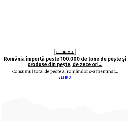
ECONOMIE
România importă peste 100.000 de tone de peşte şi
produse din peşte, de zece ori…
Consumul total de peşte al ro­mâ­nilor s-a menţinut...
SEFIRO