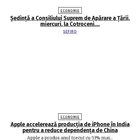
ECONOMIE
Şedinţă a Consiliului Suprem de Apărare a Ţării,
miercuri, la Cotroceni….
SEFIRO
ECONOMIE
Apple accelerează producția de iPhone în India
pentru a reduce dependența de China
Apple a produs anul trecut cu 53% mai...