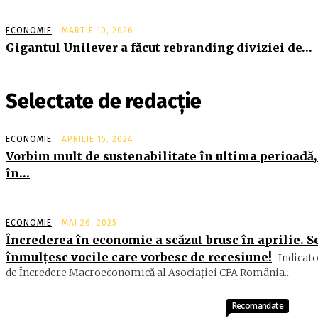
ECONOMIE
MARTIE 10, 2026
Gigantul Unilever a făcut rebranding diviziei de…
Selectate de redacție
ECONOMIE
APRILIE 15, 2024
Vorbim mult de sustenabilitate în ultima perioadă,
în…
ECONOMIE
MAI 26, 2025
Încrederea în economie a scăzut brusc în aprilie. S
înmulțesc vocile care vorbesc de recesiune!
Indicato
de Încredere Macroeconomică al Asociaţiei CFA România...
Recomandate