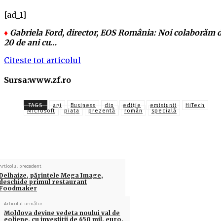
[ad_1]
♦
Gabriela Ford, director, EOS România: Noi colaborăm 
20 de ani cu…
Citeste tot articolul
Sursa:www.zf.ro
TAGS
ani
Business
din
ediţie
emisiunii
HiTech
Microsoft
piața
prezentă
român
specială
Articolul precedent
Delhaize, părintele Mega Image,
deschide primul restaurant
Foodmaker
Articolul următor
Moldova devine vedeta noului val de
eoliene, cu investiţii de 650 mil. euro.