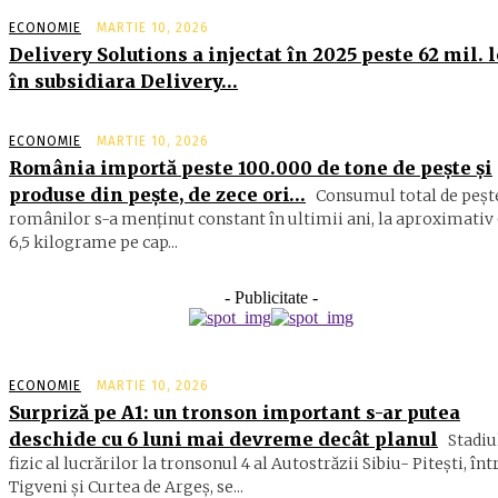
ECONOMIE
MARTIE 10, 2026
Delivery Solutions a injectat în 2025 peste 62 mil. l
în subsidiara Delivery…
ECONOMIE
MARTIE 10, 2026
România importă peste 100.000 de tone de peşte şi
produse din peşte, de zece ori…
Consumul total de peşte
ro­mâ­nilor s-a menţinut constant în ul­timii ani, la aproximativ 
6,5 ki­lograme pe cap...
- Publicitate -
ECONOMIE
MARTIE 10, 2026
Surpriză pe A1: un tronson important s-ar putea
deschide cu 6 luni mai devreme decât planul
Stadiu
fizic al lucrărilor la tronsonul 4 al Autostrăzii Sibiu- Piteşti, înt
Tigveni şi Curtea de Argeş, se...