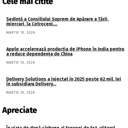
Cele mai citite
Şedinţă a Consiliului Suprem de Apărare a Ţării,
miercuri, la Cotroceni….
MARTIE 10, 2026
Apple accelerează producția de iPhone în India pentru
a reduce dependența de China
MARTIE 10, 2026
Delivery Solutions a injectat în 2025 peste 62 mil. lei
în subsidiara Delivery…
MARTIE 10, 2026
Apreciate
În viaţa de după cărbune al Europei de Est, viitorul