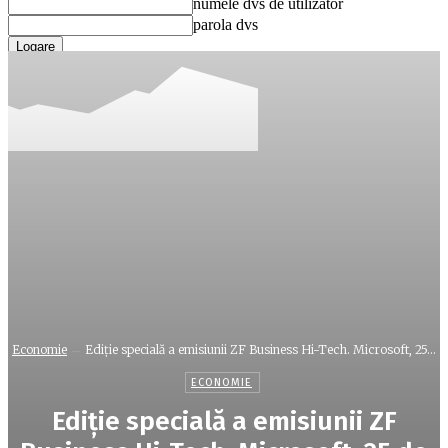
numele dvs de utilizator
parola dvs
Ați uitat parola? obține ajutor
Recuperare parola
Recuperați-vă parola
adresa dvs de email
O parola va fi trimisă pe adresa dvs de email.
Economie
Ediţie specială a emisiunii ZF Business Hi-Tech. Microsoft, 25...
ECONOMIE
Ediţie specială a emisiunii ZF