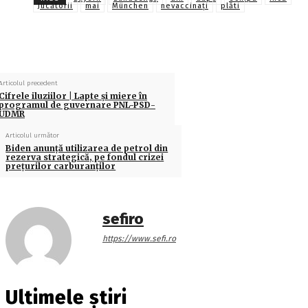
Jucătorii
mai
München
nevaccinați
plăti
Articolul precedent
Cifrele iluziilor | Lapte și miere în
programul de guvernare PNL-PSD-
UDMR
Articolul următor
Biden anunţă utilizarea de petrol din
rezerva strategică, pe fondul crizei
preţurilor carburanţilor
sefiro
https://www.sefi.ro
Ultimele știri