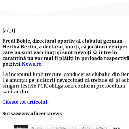
[ad_1]
Fredi Bobic, directorul sportiv al clubului german
Hertha Berlin, a declarat, marţi, că jucătorii echipei
care nu sunt vaccinaţi şi sunt nevoiţi să intre în
carantină nu vor mai fi plătiţi în perioada respectivă
potrivit
News.ro
.
La începutul lunii trecute, conducerea clubului din Ber
i-a anunţat pe jucătorii nevaccinaţi că trebuie să-şi ach
singuri testele PCR, obligatorii conform protocolului
sanitar din…
Citeste tot articolul
Sursa:www.afaceri.news
TAGS
Bayern
Bundesliga
din
după
echipă
încă