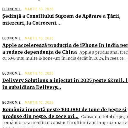
ECONOMIE
MARTIE 10, 2026
Şedinţă a Consiliului Suprem de Apărare a Ţării,
miercuri, la Cotroceni….
ECONOMIE
MARTIE 10, 2026
Apple accelerează producția de iPhone în India pe
a reduce dependența de China
Apple a produs anul trec
cu 53% mai multe iPhone-uri în India decât în 2024, în ceea ce...
ECONOMIE
MARTIE 10, 2026
Delivery Solutions a injectat în 2025 peste 62 mil. l
în subsidiara Delivery…
ECONOMIE
MARTIE 10, 2026
România importă peste 100.000 de tone de peşte şi
produse din peşte, de zece ori…
Consumul total de peşte
ro­mâ­nilor s-a menţinut constant în ul­timii ani, la aproximativ 