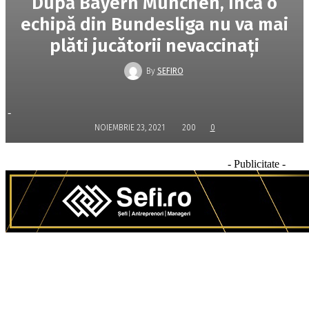
După Bayern Munchen, încă o
echipă din Bundesliga nu va mai
plăti jucătorii nevaccinați
By
SEFIRO
-
NOIEMBRIE 23, 2021
200
0
- Publicitate -