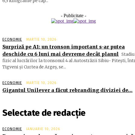
6,5 ki­lograme pe cap...
- Publicitate -
ECONOMIE
MARTIE 10, 2026
Surpriză pe A1: un tronson important s-ar putea
deschide cu 6 luni mai devreme decât planul
Stadiu
fizic al lucrărilor la tronsonul 4 al Autostrăzii Sibiu- Piteşti, înt
Tigveni şi Curtea de Argeş, se...
ECONOMIE
MARTIE 10, 2026
Gigantul Unilever a făcut rebranding diviziei de…
Selectate de redacție
ECONOMIE
IANUARIE 10, 2026