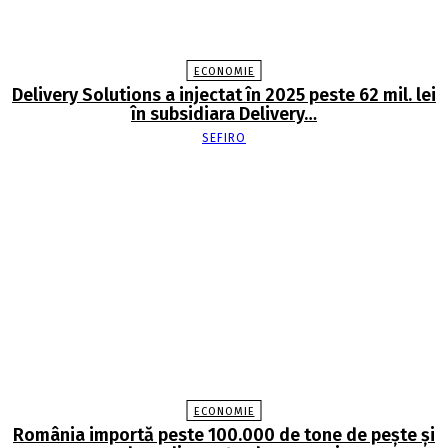
ECONOMIE
Delivery Solutions a injectat în 2025 peste 62 mil. lei
în subsidiara Delivery…
SEFIRO
ECONOMIE
România importă peste 100.000 de tone de peşte şi