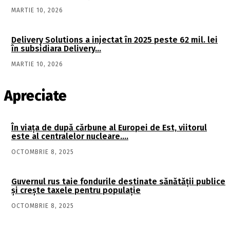
MARTIE 10, 2026
Delivery Solutions a injectat în 2025 peste 62 mil. lei
în subsidiara Delivery…
MARTIE 10, 2026
Apreciate
În viaţa de după cărbune al Europei de Est, viitorul
este al centralelor nucleare….
OCTOMBRIE 8, 2025
Guvernul rus taie fondurile destinate sănătății publice
și crește taxele pentru populație
OCTOMBRIE 8, 2025