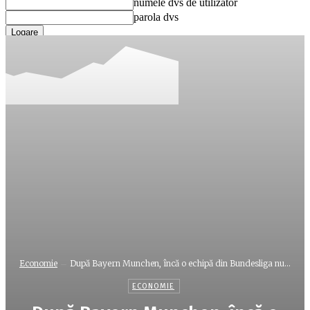
numele dvs de utilizator
parola dvs
Ați uitat parola? obține ajutor
Recuperare parola
Recuperați-vă parola
adresa dvs de email
O parola va fi trimisă pe adresa dvs de email.
Economie
După Bayern Munchen, încă o echipă din Bundesliga nu...
ECONOMIE