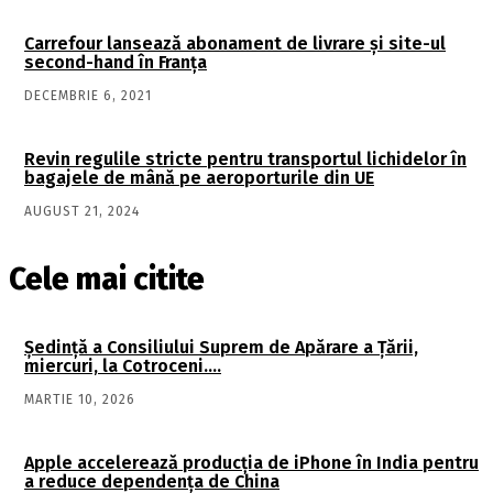
Carrefour lansează abonament de livrare și site-ul
second-hand în Franța
DECEMBRIE 6, 2021
Revin regulile stricte pentru transportul lichidelor în
bagajele de mână pe aeroporturile din UE
AUGUST 21, 2024
Cele mai citite
Şedinţă a Consiliului Suprem de Apărare a Ţării,
miercuri, la Cotroceni….
MARTIE 10, 2026
Apple accelerează producția de iPhone în India pentru
a reduce dependența de China