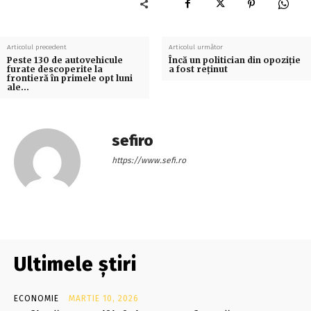
Articolul precedent
Articolul următor
Peste 130 de autovehicule
Încă un politician din opoziţie
furate descoperite la
a fost reţinut
frontieră în primele opt luni
ale…
sefiro
https://www.sefi.ro
Ultimele știri
ECONOMIE
MARTIE 10, 2026