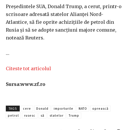
Preşedintele SUA, Donald Trump, a cerut, printr-o
scrisoare adresată statelor Alianţei Nord-
Atlantice, să fie oprite achiziţiile de petrol din
Rusia şi să se adopte sancţiuni majore comune,
notează Reuters.
…
Citeste tot articolul
Sursa:www.zf.ro
TAGS
cere
Donald
importurile
NATO
oprească
petrol
rusesc
să
statelor
Trump