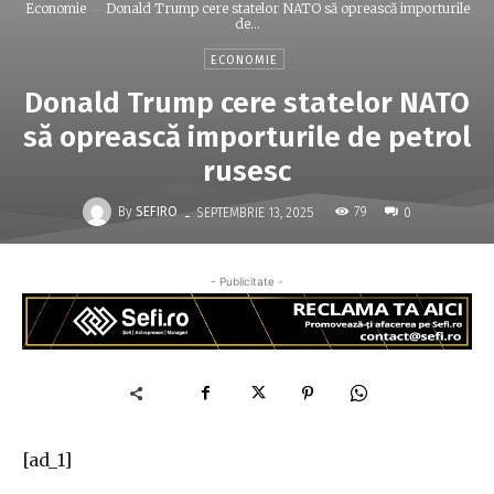
Economie
Donald Trump cere statelor NATO să oprească importurile
de...
ECONOMIE
Donald Trump cere statelor NATO
să oprească importurile de petrol
rusesc
-
By
SEFIRO
79
SEPTEMBRIE 13, 2025
0
- Publicitate -
[ad_1]