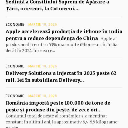
Şedinţă a Consiliului Suprem de Apărare a
Ţării, miercuri, la Cotroceni….
ECONOMIE
MARTIE 10, 2026
Apple accelerează producția de iPhone în India
pentru a reduce dependența de China
Apple a
produs anul trecut cu 53% mai multe iPhone-uri în India
decât în 2024, în ceea ce...
ECONOMIE
MARTIE 10, 2026
Delivery Solutions a injectat în 2025 peste 62
mil. lei în subsidiara Delivery…
ECONOMIE
MARTIE 10, 2026
România importă peste 100.000 de tone de
peşte şi produse din peşte, de zece ori…
Consumul total de peşte al ro­mâ­nilor s-a menţinut
constant în ul­timii ani, la aproximativ 6,4-6,5 ki­lograme
pe cap...