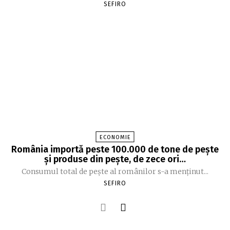
SEFIRO
ECONOMIE
România importă peste 100.000 de tone de peşte
şi produse din peşte, de zece ori…
Consumul total de peşte al ro­mâ­nilor s-a menţinut...
SEFIRO