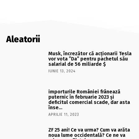
Aleatorii
Musk, încrezător că acționarii Tesla
vor vota ”Da” pentru pachetul său
salarial de 56 miliarde $
IUNIE 13, 2024
importurile României frânează
puternic în februarie 2023 şi
deficitul comercial scade, dar asta
înse…
APRILIE 11, 2023
ZF 25 ani! Ce va urma? Cum va arăta
noua lume occidentală? Ce ne va