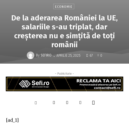
ECONOMIE
De la aderarea României la UE,
salariile s-au triplat, dar
creșterea nu e simțită de toți
românii
-
By
SEFIRO
APRILIE 25, 2025
67
0
- Publicitate -
[ad_1]