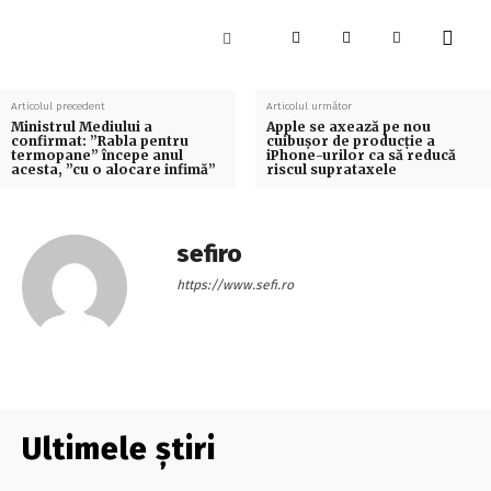
Articolul precedent
Articolul următor
Ministrul Mediului a
Apple se axează pe nou
confirmat: ”Rabla pentru
cuibușor de producție a
termopane” începe anul
iPhone-urilor ca să reducă
acesta, ”cu o alocare infimă”
riscul suprataxele
sefiro
https://www.sefi.ro
Ultimele știri