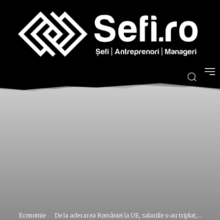
Economie
De la aderarea României la UE, salariile s-au triplat,...