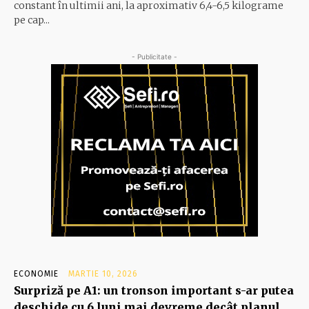
constant în ul­timii ani, la aproximativ 6,4-6,5 ki­lograme
pe cap...
- Publicitate -
ECONOMIE
MARTIE 10, 2026
Surpriză pe A1: un tronson important s-ar putea
deschide cu 6 luni mai devreme decât planul