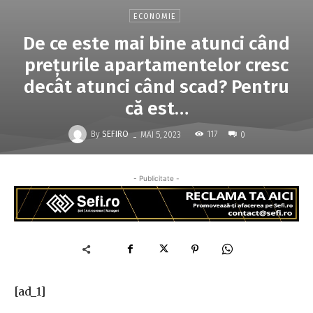
ECONOMIE
De ce este mai bine atunci când
preţurile apartamentelor cresc
decât atunci când scad? Pentru
că est…
-
By
SEFIRO
117
MAI 5, 2023
0
- Publicitate -
[ad_1]