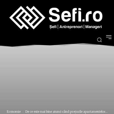
Economie
De ce este mai bine atunci când preţurile apartamentelor...