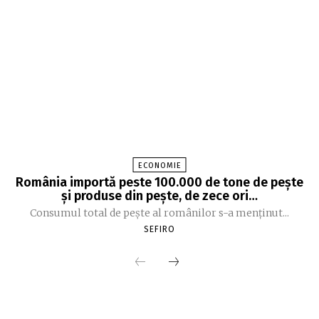
ECONOMIE
România importă peste 100.000 de tone de peşte
şi produse din peşte, de zece ori…
Consumul total de peşte al ro­mâ­nilor s-a menţinut...
SEFIRO