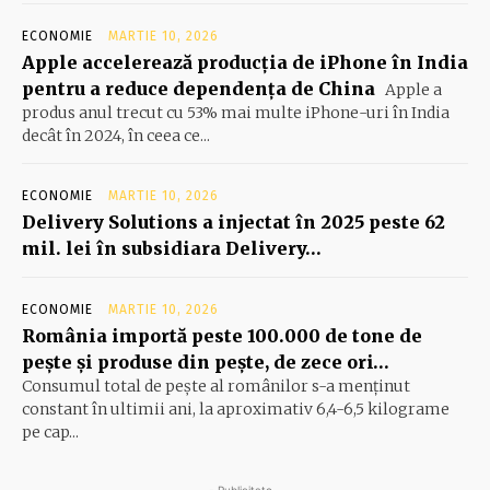
ECONOMIE
MARTIE 10, 2026
Apple accelerează producția de iPhone în India
pentru a reduce dependența de China
Apple a
produs anul trecut cu 53% mai multe iPhone-uri în India
decât în 2024, în ceea ce...
ECONOMIE
MARTIE 10, 2026
Delivery Solutions a injectat în 2025 peste 62
mil. lei în subsidiara Delivery…
ECONOMIE
MARTIE 10, 2026
România importă peste 100.000 de tone de
peşte şi produse din peşte, de zece ori…
Consumul total de peşte al ro­mâ­nilor s-a menţinut
constant în ul­timii ani, la aproximativ 6,4-6,5 ki­lograme
pe cap...
- Publicitate -