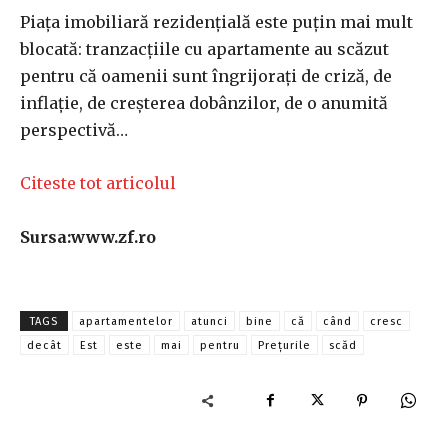
Piaţa imobiliară rezidenţială este puţin mai mult
blocată: tranzacţiile cu apartamente au scăzut
pentru că oamenii sunt îngrijoraţi de criză, de
inflaţie, de creşterea dobânzilor, de o anumită
perspectivă…
Citeste tot articolul
Sursa:www.zf.ro
TAGS
apartamentelor
atunci
bine
că
când
cresc
decât
Est
este
mai
pentru
Preţurile
scăd