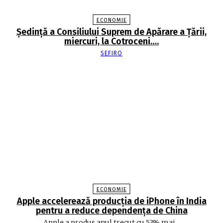
ECONOMIE
Şedinţă a Consiliului Suprem de Apărare a Ţării,
miercuri, la Cotroceni….
SEFIRO
ECONOMIE
Apple accelerează producția de iPhone în India
pentru a reduce dependența de China
Apple a produs anul trecut cu 53% mai...