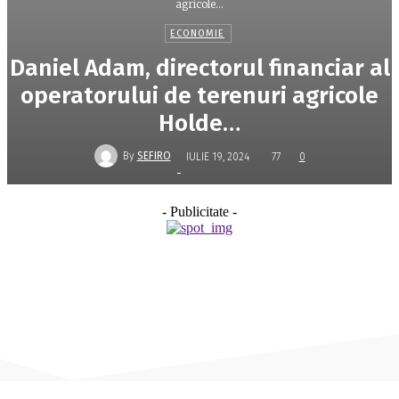
agricole...
ECONOMIE
Daniel Adam, directorul financiar al
operatorului de terenuri agricole
Holde…
By
SEFIRO
IULIE 19, 2024
77
0
-
- Publicitate -