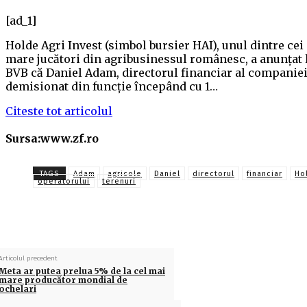
[ad_1]
Holde Agri Invest (simbol bursier HAI), unul dintre cei
mare jucători din agribusinessul românesc, a anunţat 
BVB că Daniel Adam, directorul financiar al companiei
demisionat din funcţie începând cu 1…
Citeste tot articolul
Sursa:www.zf.ro
TAGS
Adam
agricole
Daniel
directorul
financiar
Ho
operatorului
terenuri
Articolul precedent
Meta ar putea prelua 5% de la cel mai
mare producător mondial de
ochelari