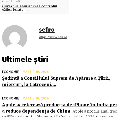
Articolul următor
Guvernul laburist vrea controlul
căilor ferate….
sefiro
https://www.sefi.ro
Ultimele știri
ECONOMIE
MARTIE 10, 2026
Şedinţă a Consiliului Suprem de Apărare a Ţării,
miercuri, la Cotroceni….
ECONOMIE
MARTIE 10, 2026
Apple accelerează producția de iPhone în India pe
a reduce dependența de China
Apple a produs anul trec
cu 53% mai multe iPhone-uri în India decât în 2024, în ceea ce...