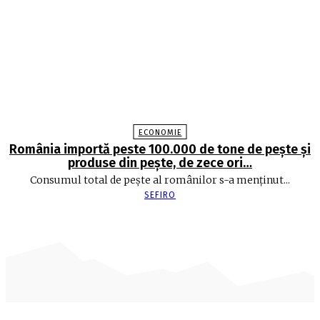
ECONOMIE
România importă peste 100.000 de tone de peşte şi
produse din peşte, de zece ori…
Consumul total de peşte al ro­mâ­nilor s-a menţinut...
SEFIRO