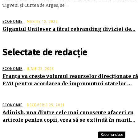
Tigveni şi Curtea de Argeş, se...
ECONOMIE
MARTIE 10, 2026
Gigantul Unilever a făcut rebranding diviziei de…
Selectate de redacție
ECONOMIE
IUNIE 23, 2023
Franţa va creşte volumul resurselor direcţionate că
FMI pentru acordarea de împrumuturi statelor …
ECONOMIE
DECEMBRIE 25, 2021
Adinish, una dintre cele mai cunoscute afaceri cu
articole pentru copii, vrea să se extindă în maril…
Recomandate