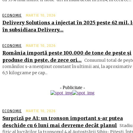
ECONOMIE
MARTIE 10, 2026
Delivery Solutions a injectat în 2025 peste 62 mil. l
în subsidiara Delivery…
ECONOMIE
MARTIE 10, 2026
România importă peste 100.000 de tone de peşte şi
produse din peşte, de zece ori…
Consumul total de peşte
ro­mâ­nilor s-a menţinut constant în ul­timii ani, la aproximativ 
6,5 ki­lograme pe cap...
- Publicitate -
ECONOMIE
MARTIE 10, 2026
Surpriză pe A1: un tronson important s-ar putea
deschide cu 6 luni mai devreme decât planul
Stadiu
fizic al lucrărilor la tronsonul 4 al Autostrăzii Sibiu- Piteşti, înt