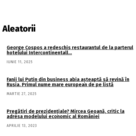
Aleatorii
George Cospos a redeschis restaurantul de la parterul
hotelului Intercontinentall…
IUNIE 11, 2025
Fanii lui Putin din business abia așteaptă să revină în
Rusia. Primul nume mare european de pe listă
MARTIE 27, 2025
Pregătiri de prezidențiale? Mircea Geoană, critic la
adresa modelului economic al României
APRILIE 13, 2023