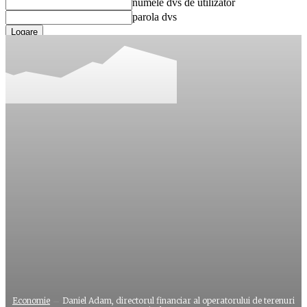
numele dvs de utilizator
parola dvs
Ați uitat parola? obține ajutor
Recuperare parola
Recuperați-vă parola
adresa dvs de email
O parola va fi trimisă pe adresa dvs de email.
Economie
Daniel Adam, directorul financiar al operatorului de terenuri