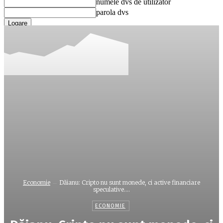
numele dvs de utilizator
parola dvs
Ați uitat parola? obține ajutor
Recuperare parola
Recuperați-vă parola
adresa dvs de email
O parola va fi trimisă pe adresa dvs de email.
Economie
Dăianu: Cripto nu sunt monede, ci active financiare
speculative....
ECONOMIE