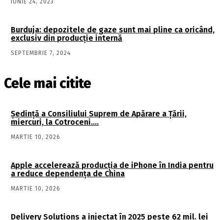
IUNIE 24, 2023
Burduja: depozitele de gaze sunt mai pline ca oricând,
exclusiv din producție internă
SEPTEMBRIE 7, 2024
Cele mai citite
Şedinţă a Consiliului Suprem de Apărare a Ţării,
miercuri, la Cotroceni….
MARTIE 10, 2026
Apple accelerează producția de iPhone în India pentru
a reduce dependența de China
MARTIE 10, 2026
Delivery Solutions a injectat în 2025 peste 62 mil. lei