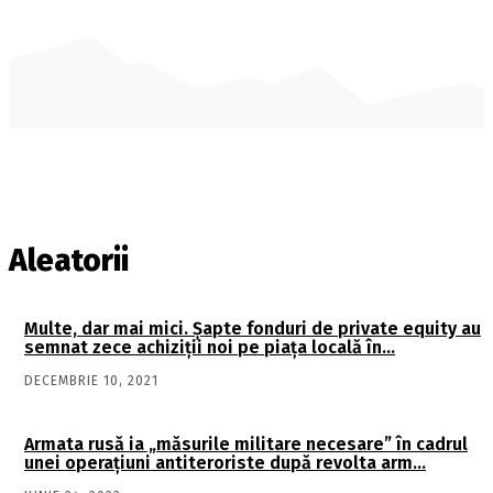
Aleatorii
Multe, dar mai mici. Şapte fonduri de private equity au
semnat zece achiziţii noi pe piaţa locală în…
DECEMBRIE 10, 2021
Armata rusă ia „măsurile militare necesare” în cadrul
unei operaţiuni antiteroriste după revolta arm…