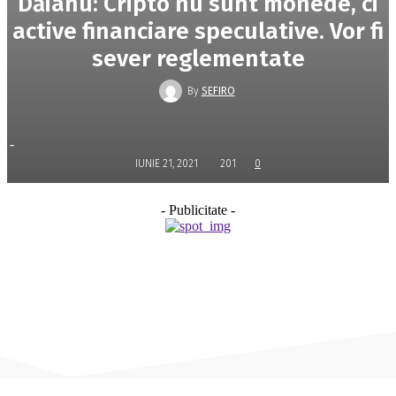
Dăianu: Cripto nu sunt monede, ci
active financiare speculative. Vor fi
sever reglementate
By
SEFIRO
-
IUNIE 21, 2021
201
0
- Publicitate -