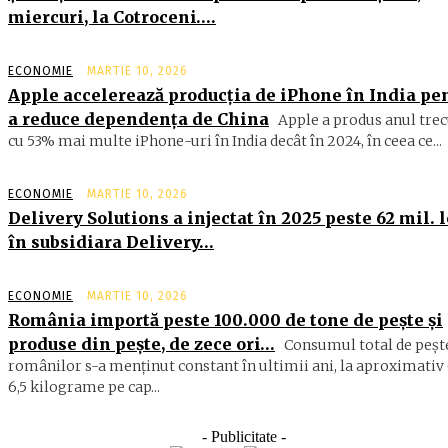
miercuri, la Cotroceni….
ECONOMIE
MARTIE 10, 2026
Apple accelerează producția de iPhone în India pe
a reduce dependența de China
Apple a produs anul trec
cu 53% mai multe iPhone-uri în India decât în 2024, în ceea ce...
ECONOMIE
MARTIE 10, 2026
Delivery Solutions a injectat în 2025 peste 62 mil. l
în subsidiara Delivery…
ECONOMIE
MARTIE 10, 2026
România importă peste 100.000 de tone de peşte şi
produse din peşte, de zece ori…
Consumul total de peşte
ro­mâ­nilor s-a menţinut constant în ul­timii ani, la aproximativ 
6,5 ki­lograme pe cap...
- Publicitate -