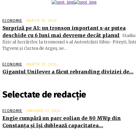
ECONOMIE
MARTIE 10, 2026
Surpriză pe A1: un tronson important s-ar putea
deschide cu 6 luni mai devreme decât planul
Stadiu
fizic al lucrărilor la tronsonul 4 al Autostrăzii Sibiu- Piteşti, înt
Tigveni şi Curtea de Argeş, se...
ECONOMIE
MARTIE 10, 2026
Gigantul Unilever a făcut rebranding diviziei de…
Selectate de redacție
ECONOMIE
IANUARIE 23, 2024
Engie cumpără un parc eolian de 80 MWp din
Constanţa şi îşi dublează capacitatea…