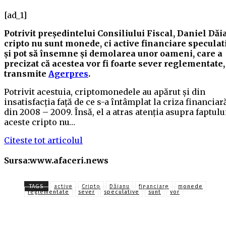
[ad_1]
Potrivit preşedintelui Consiliului Fiscal, Daniel Dăi
cripto nu sunt monede, ci active financiare speculat
şi pot să însemne şi demolarea unor oameni, care a
precizat că acestea vor fi foarte sever reglementate,
transmite
Agerpres
.
Potrivit acestuia, criptomonedele au apărut şi din
insatisfacţia faţă de ce s-a întâmplat la criza financiar
din 2008 – 2009. Însă, el a atras atenţia asupra faptulu
aceste cripto nu…
Citeste tot articolul
Sursa:www.afaceri.news
TAGS
active
Cripto
Dăianu
financiare
monede
reglementate
sever
speculative
sunt
vor