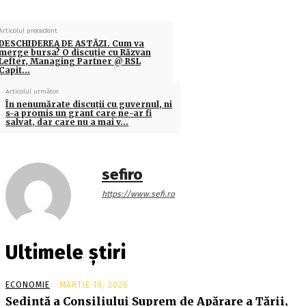
Articolul precedent
DESCHIDEREA DE ASTĂZI. Cum va
merge bursa? O discuţie cu Răzvan
Lefter, Managing Partner @ RSL
Capit…
Articolul următor
În nenumărate discuţii cu guvernul, ni
s-a promis un grant care ne-ar fi
salvat, dar care nu a mai v…
sefiro
https://www.sefi.ro
Ultimele știri
ECONOMIE
MARTIE 10, 2026
Şedinţă a Consiliului Suprem de Apărare a Ţării,