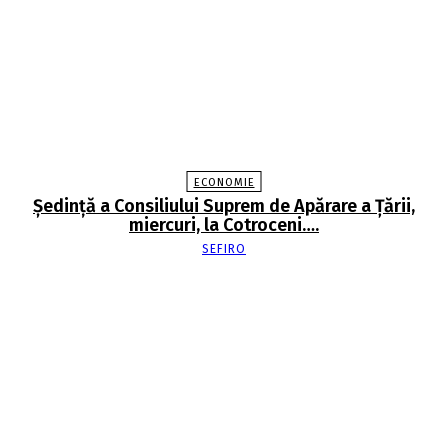
ECONOMIE
Şedinţă a Consiliului Suprem de Apărare a Ţării,
miercuri, la Cotroceni….
SEFIRO