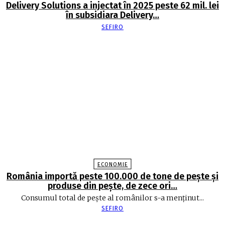
Delivery Solutions a injectat în 2025 peste 62 mil. lei
în subsidiara Delivery…
SEFIRO
ECONOMIE
România importă peste 100.000 de tone de peşte şi
produse din peşte, de zece ori…
Consumul total de peşte al ro­mâ­nilor s-a menţinut...
SEFIRO