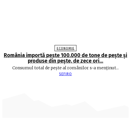
ECONOMIE
România importă peste 100.000 de tone de peşte şi
produse din peşte, de zece ori…
Consumul total de peşte al ro­mâ­nilor s-a menţinut...
SEFIRO