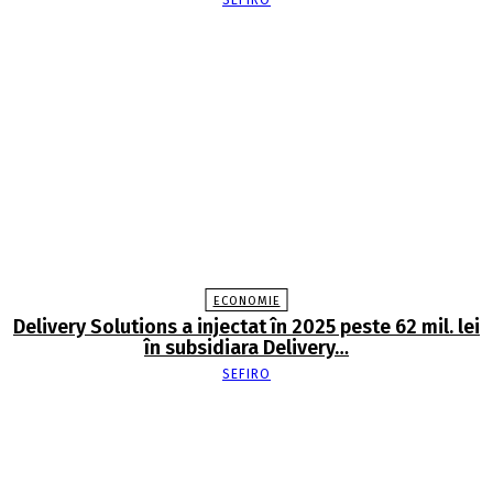
SEFIRO
ECONOMIE
Delivery Solutions a injectat în 2025 peste 62 mil. lei
în subsidiara Delivery…
SEFIRO