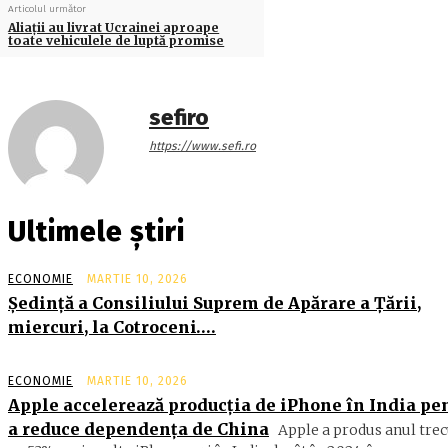
Articolul următor
Aliaţii au livrat Ucrainei aproape
toate vehiculele de luptă promise
sefiro
https://www.sefi.ro
Ultimele știri
ECONOMIE
MARTIE 10, 2026
Şedinţă a Consiliului Suprem de Apărare a Ţării,
miercuri, la Cotroceni….
ECONOMIE
MARTIE 10, 2026
Apple accelerează producția de iPhone în India pe
a reduce dependența de China
Apple a produs anul trec