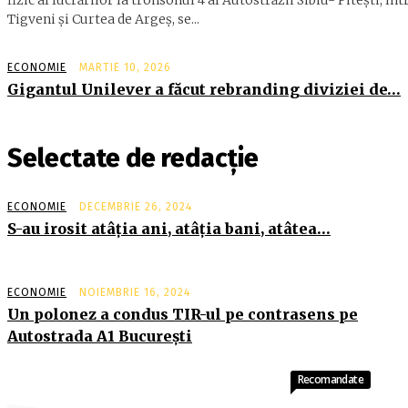
fizic al lucrărilor la tronsonul 4 al Autostrăzii Sibiu- Piteşti, înt
Tigveni şi Curtea de Argeş, se...
ECONOMIE
MARTIE 10, 2026
Gigantul Unilever a făcut rebranding diviziei de…
Selectate de redacție
ECONOMIE
DECEMBRIE 26, 2024
S-au irosit atâţia ani, atâţia bani, atâtea…
ECONOMIE
NOIEMBRIE 16, 2024
Un polonez a condus TIR-ul pe contrasens pe
Autostrada A1 Bucureşti
Recomandate