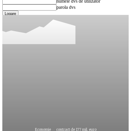
numele dvs de utilizator
parola dvs
Ați uitat parola? obține ajutor
Recuperare parola
Recuperați-vă parola
adresa dvs de email
O parola va fi trimisă pe adresa dvs de email.
Economie
contract de 177 mil. euro