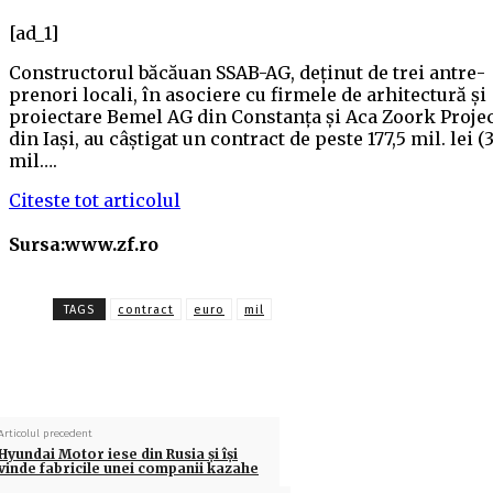
[ad_1]
Constructorul băcăuan SSAB-AG, deţinut de trei antre­
prenori locali, în asociere cu firmele de arhitectură şi
proiectare Bemel AG din Constanţa şi Aca Zoork Proje
din Iaşi, au câşti­gat un contract de peste 177,5 mil. lei (
mil….
Citeste tot articolul
Sursa:www.zf.ro
TAGS
contract
euro
mil
Articolul precedent
Hyundai Motor iese din Rusia și își
vinde fabricile unei companii kazahe