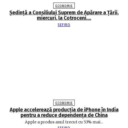
ECONOMIE
Şedinţă a Consiliului Suprem de Apărare a Ţării,
miercuri, la Cotroceni….
SEFIRO
ECONOMIE
Apple accelerează producția de iPhone în India
pentru a reduce dependența de China
Apple a produs anul trecut cu 53% mai...