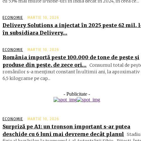
cu 53% mai multe iPhone-uri în India decât în 2024, în ceea ce...
ECONOMIE
MARTIE 10, 2026
Delivery Solutions a injectat în 2025 peste 62 mil. l
în subsidiara Delivery…
ECONOMIE
MARTIE 10, 2026
România importă peste 100.000 de tone de peşte şi
produse din peşte, de zece ori…
Consumul total de peşte
ro­mâ­nilor s-a menţinut constant în ul­timii ani, la aproximativ 
6,5 ki­lograme pe cap...
- Publicitate -
ECONOMIE
MARTIE 10, 2026
Surpriză pe A1: un tronson important s-ar putea
deschide cu 6 luni mai devreme decât planul
Stadiu