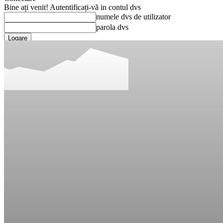
Bine ați venit! Autentificați-vă in contul dvs
numele dvs de utilizator
parola dvs
Ați uitat parola? obține ajutor
Recuperare parola
Recuperați-vă parola
adresa dvs de email
O parola va fi trimisă pe adresa dvs de email.