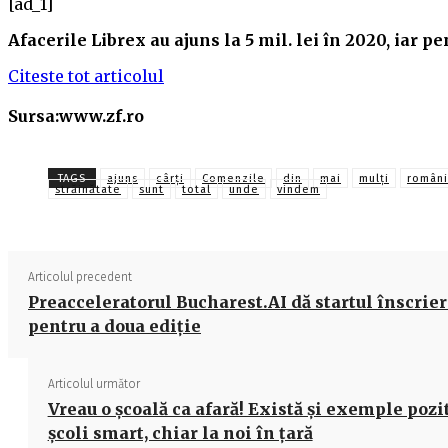
[ad_1]
Afacerile Librex au ajuns la 5 mil. lei în 2020, iar 
Citeste tot articolul
Sursa:www.zf.ro
TAGS
ajuns
cârți
Comenzile
din
mai
mulți
români
străinătate
sunt
total
unde
vindem
Articolul precedent
Preacceleratorul Bucharest.AI dă startul înscrier
pentru a doua ediţie
Articolul următor
Vreau o școală ca afară! Există și exemple pozit
școli smart, chiar la noi în țară