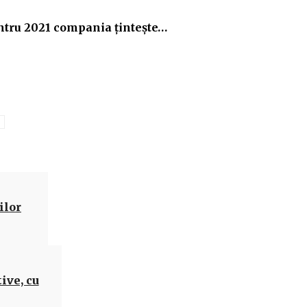
pentru 2021 compania ţinteşte…
Acțiune
ilor
ive, cu