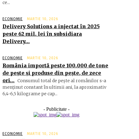
ce...
ECONOMIE
MARTIE 10, 2026
Delivery Solutions a injectat în 2025
peste 62 mil. lei în subsidiara
Delivery…
ECONOMIE
MARTIE 10, 2026
România importă peste 100.000 de tone
de peşte şi produse din peşte, de zece
ori…
Consumul total de peşte al ro­mâ­nilor s-a
menţinut constant în ul­timii ani, la aproximativ
6,4-6,5 ki­lograme pe cap...
- Publicitate -
ECONOMIE
MARTIE 10, 2026