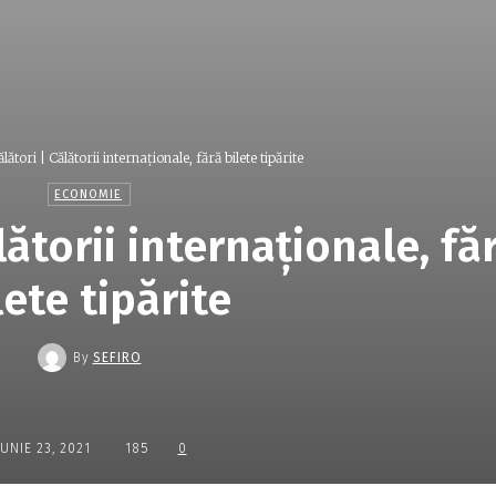
ători | Călătorii internaționale, fără bilete tipărite
ECONOMIE
lătorii internaționale, fă
lete tipărite
By
SEFIRO
IUNIE 23, 2021
185
0