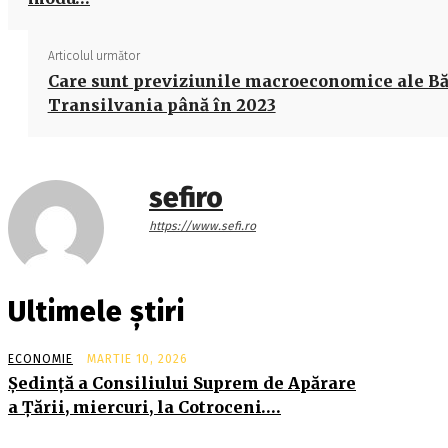
Articolul următor
Care sunt previziunile macroeconomice ale Bă
Transilvania până în 2023
sefiro
https://www.sefi.ro
Ultimele știri
ECONOMIE
MARTIE 10, 2026
Şedinţă a Consiliului Suprem de Apărare
a Ţării, miercuri, la Cotroceni….