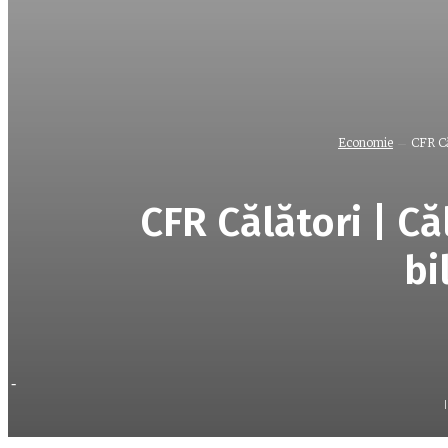
Economie
CFR Căl
CFR Călători | Că
bi
-