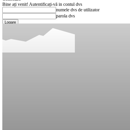
Bine ați venit! Autentificați-vă in contul dvs
numele dvs de utilizator
parola dvs
Ați uitat parola? obține ajutor
Recuperare parola
Recuperați-vă parola
adresa dvs de email
O parola va fi trimisă pe adresa dvs de email.