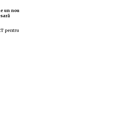
ne un nou
esară
4RT pentru