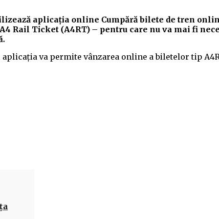
tilizează aplicaţia online Cumpără bilete de tren onli
 – A4 Rail Ticket (A4RT) – pentru care nu va mai fi nec
ă.
 aplicaţia va permite vânzarea online a biletelor tip A
Acțiune
ţa