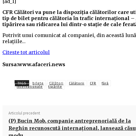
[ad_1]
CFR Călători va pune la dispoziţia călătorilor care u
tip de bilet pentru călătoria în trafic internaţional
tipărirea sau ridicarea lui dintr-o staţie de cale ferat
Potrivit unui comunicat al companiei, din această lună
relaţiile…
Citeste tot articolul
Sursa:www.afaceri.news
TAGS
bilete
Călători
Călătorii
CFR
fără
internaționale
tipărite
Articolul precedent
(P) Bucin Mob, companie antreprenorială de la
Reghin recunoscută internaţional, lansează căsu
modu…