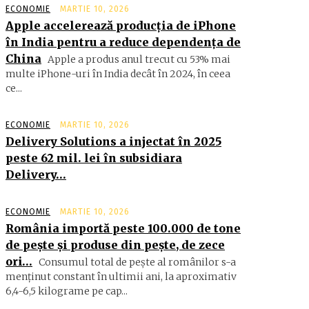
ECONOMIE
MARTIE 10, 2026
Apple accelerează producția de iPhone
în India pentru a reduce dependența de
China
Apple a produs anul trecut cu 53% mai
multe iPhone-uri în India decât în 2024, în ceea
ce...
ECONOMIE
MARTIE 10, 2026
Delivery Solutions a injectat în 2025
peste 62 mil. lei în subsidiara
Delivery…
ECONOMIE
MARTIE 10, 2026
România importă peste 100.000 de tone
de peşte şi produse din peşte, de zece
ori…
Consumul total de peşte al ro­mâ­nilor s-a
menţinut constant în ul­timii ani, la aproximativ
6,4-6,5 ki­lograme pe cap...