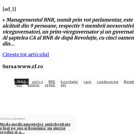
[ad_1]
♦
Managementul BNR, numit prin vot parlamentar, este
alcătuit din 9 persoane, respectiv 5 membrii neexecutivi,
viceguvernatori, un prim-viceguvernator şi un guverna
Al şaptelea CA al BNR de după Revoluţie, cu cinci oamen
din…
Citeste tot articolul
Sursa:www.zf.ro
TAGS
aplica
BNR
boardului
care
conducerea
Membr
noi
pentru
reguli
vor
Articolul precedent
Moda medicamentelor antiobezitate
a luat pe sus şi România: un singur
produs şi-a…