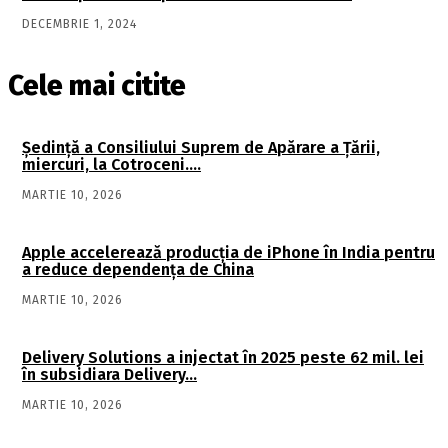
DECEMBRIE 1, 2024
Cele mai citite
Şedinţă a Consiliului Suprem de Apărare a Ţării,
miercuri, la Cotroceni….
MARTIE 10, 2026
Apple accelerează producția de iPhone în India pentru
a reduce dependența de China
MARTIE 10, 2026
Delivery Solutions a injectat în 2025 peste 62 mil. lei
în subsidiara Delivery…
MARTIE 10, 2026