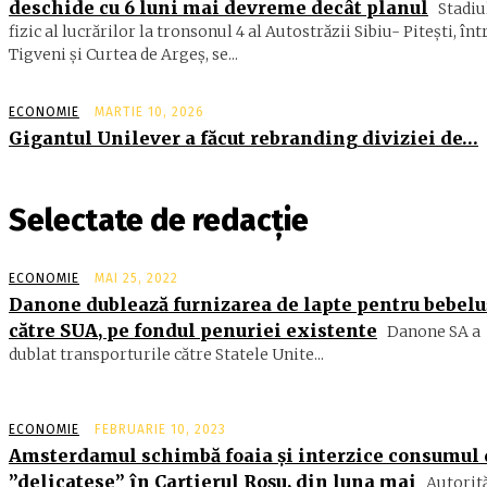
deschide cu 6 luni mai devreme decât planul
Stadiu
fizic al lucrărilor la tronsonul 4 al Autostrăzii Sibiu- Piteşti, înt
Tigveni şi Curtea de Argeş, se...
ECONOMIE
MARTIE 10, 2026
Gigantul Unilever a făcut rebranding diviziei de…
Selectate de redacție
ECONOMIE
MAI 25, 2022
Danone dublează furnizarea de lapte pentru bebelu
către SUA, pe fondul penuriei existente
Danone SA a
dublat transporturile către Statele Unite...
ECONOMIE
FEBRUARIE 10, 2023
Amsterdamul schimbă foaia și interzice consumul 
”delicatese” în Cartierul Roșu, din luna mai
Autorită