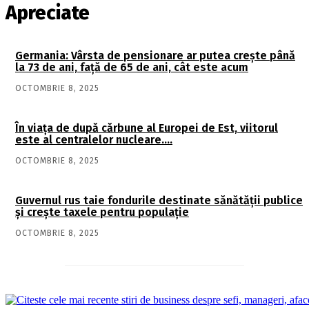
Apreciate
Germania: Vârsta de pensionare ar putea crește până
la 73 de ani, față de 65 de ani, cât este acum
OCTOMBRIE 8, 2025
În viaţa de după cărbune al Europei de Est, viitorul
este al centralelor nucleare….
OCTOMBRIE 8, 2025
Guvernul rus taie fondurile destinate sănătății publice
și crește taxele pentru populație
OCTOMBRIE 8, 2025