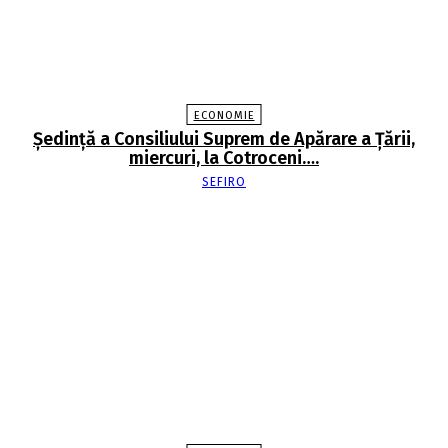
ECONOMIE
Şedinţă a Consiliului Suprem de Apărare a Ţării,
miercuri, la Cotroceni….
SEFIRO