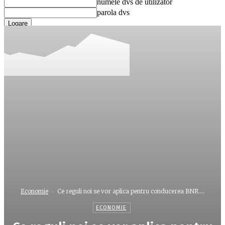
numele dvs de utilizator
parola dvs
Ați uitat parola? obține ajutor
Recuperare parola
Recuperați-vă parola
adresa dvs de email
O parola va fi trimisă pe adresa dvs de email.
Economie
Ce reguli noi se vor aplica pentru conducerea BNR....
ECONOMIE