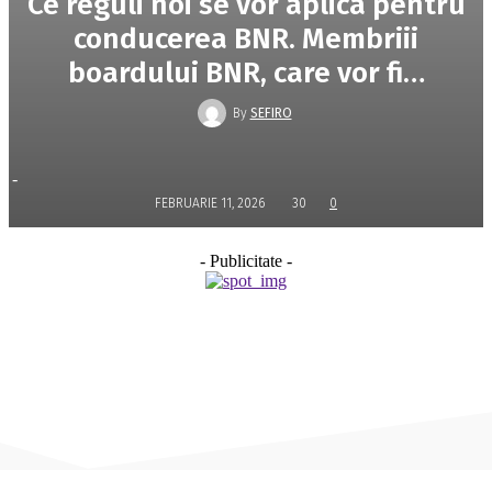
Ce reguli noi se vor aplica pentru
conducerea BNR. Membriii
boardului BNR, care vor fi…
By
SEFIRO
-
FEBRUARIE 11, 2026
30
0
- Publicitate -