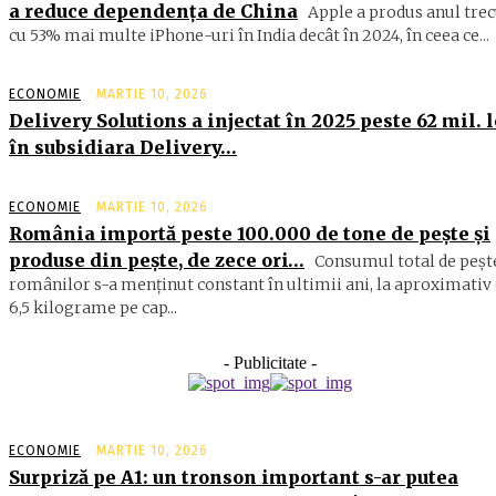
a reduce dependența de China
Apple a produs anul trec
cu 53% mai multe iPhone-uri în India decât în 2024, în ceea ce...
ECONOMIE
MARTIE 10, 2026
Delivery Solutions a injectat în 2025 peste 62 mil. l
în subsidiara Delivery…
ECONOMIE
MARTIE 10, 2026
România importă peste 100.000 de tone de peşte şi
produse din peşte, de zece ori…
Consumul total de peşte
ro­mâ­nilor s-a menţinut constant în ul­timii ani, la aproximativ 
6,5 ki­lograme pe cap...
- Publicitate -
ECONOMIE
MARTIE 10, 2026
Surpriză pe A1: un tronson important s-ar putea