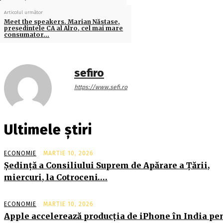
Articolul următor
Meet the speakers. Marian Năstase,
preşedintele CA al Alro, cel mai mare
consumator…
sefiro
https://www.sefi.ro
Ultimele știri
ECONOMIE
MARTIE 10, 2026
Şedinţă a Consiliului Suprem de Apărare a Ţării,
miercuri, la Cotroceni….
ECONOMIE
MARTIE 10, 2026
Apple accelerează producția de iPhone în India pe