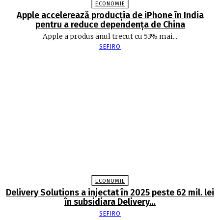
ECONOMIE
Apple accelerează producția de iPhone în India
pentru a reduce dependența de China
Apple a produs anul trecut cu 53% mai...
SEFIRO
ECONOMIE
Delivery Solutions a injectat în 2025 peste 62 mil. lei
în subsidiara Delivery…
SEFIRO