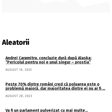
Aleatorii
Andrei Caramitru, concluzie dură după Alaska:
“Pericolul pentru noi e unul singur – prostia”
AUGUST 16, 2025
Peste 70% dintre români cred că poluarea este o
problemă majoră, dar majoritatea dintre ei nu ar fi …
AUGUST 28, 2023
Va fi un parlament pulverizat cu mai multe…