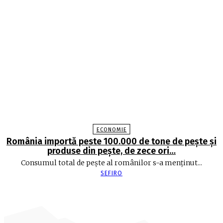
ECONOMIE
România importă peste 100.000 de tone de peşte şi
produse din peşte, de zece ori…
Consumul total de peşte al ro­mâ­nilor s-a menţinut...
SEFIRO