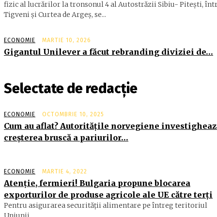
fizic al lucrărilor la tronsonul 4 al Autostrăzii Sibiu- Piteşti, înt
Tigveni şi Curtea de Argeş, se...
ECONOMIE
MARTIE 10, 2026
Gigantul Unilever a făcut rebranding diviziei de…
Selectate de redacție
ECONOMIE
OCTOMBRIE 10, 2025
Cum au aflat? Autorităţile norvegiene investigheaz
creşterea bruscă a pariurilor…
ECONOMIE
MARTIE 4, 2022
Atenție, fermieri! Bulgaria propune blocarea
exporturilor de produse agricole ale UE către terți
Pentru asigurarea securității alimentare pe întreg teritoriul
Uniunii...