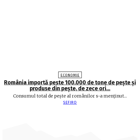
ECONOMIE
România importă peste 100.000 de tone de peşte şi
produse din peşte, de zece ori…
Consumul total de peşte al ro­mâ­nilor s-a menţinut...
SEFIRO