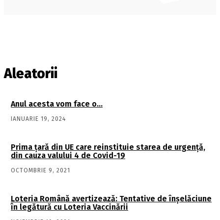
Aleatorii
Anul acesta vom face o…
IANUARIE 19, 2024
Prima țară din UE care reinstituie starea de urgență,
din cauza valului 4 de Covid-19
OCTOMBRIE 9, 2021
Loteria Română avertizează: Tentative de înşelăciune
în legătură cu Loteria Vaccinării