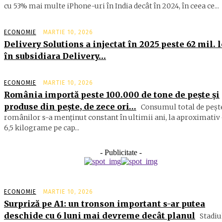
cu 53% mai multe iPhone-uri în India decât în 2024, în ceea ce...
ECONOMIE
MARTIE 10, 2026
Delivery Solutions a injectat în 2025 peste 62 mil. l
în subsidiara Delivery…
ECONOMIE
MARTIE 10, 2026
România importă peste 100.000 de tone de peşte şi
produse din peşte, de zece ori…
Consumul total de peşte
ro­mâ­nilor s-a menţinut constant în ul­timii ani, la aproximativ 
6,5 ki­lograme pe cap...
- Publicitate -
ECONOMIE
MARTIE 10, 2026
Surpriză pe A1: un tronson important s-ar putea
deschide cu 6 luni mai devreme decât planul
Stadiu