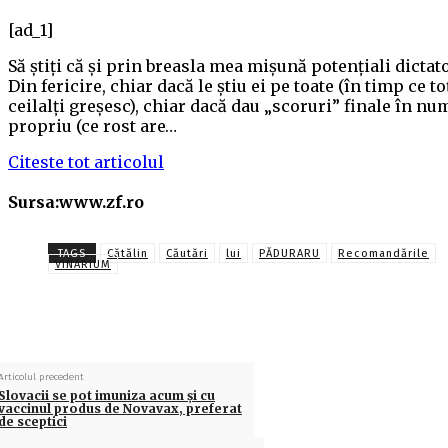
[ad_1]
Să ştiţi că şi prin breasla mea mişună potenţiali dictato
Din fericire, chiar dacă le ştiu ei pe toate (în timp ce to
ceilalţi greşesc), chiar dacă dau „scoruri” finale în nu
propriu (ce rost are…
Citeste tot articolul
Sursa:www.zf.ro
TAGS
Cătălin
Căutări
lui
PĂDURARU
Recomandările
VINARIUM
Articolul precedent
Slovacii se pot imuniza acum și cu
vaccinul produs de Novavax, preferat
de sceptici