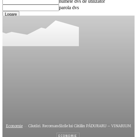
numele dvs de utilizator
parola dvs
Ați uitat parola? obține ajutor
Recuperare parola
Recuperați-vă parola
adresa dvs de email
O parola va fi trimisă pe adresa dvs de email.
Economie
Căutări. Recomandările lui Cătălin PĂDURARU – VINARIUM
ECONOMIE