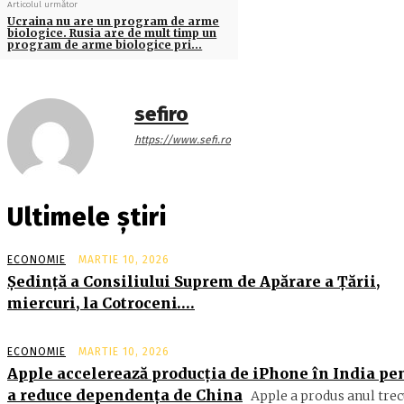
Articolul următor
Ucraina nu are un program de arme
biologice. Rusia are de mult timp un
program de arme biologice pri…
sefiro
https://www.sefi.ro
Ultimele știri
ECONOMIE
MARTIE 10, 2026
Şedinţă a Consiliului Suprem de Apărare a Ţării,
miercuri, la Cotroceni….
ECONOMIE
MARTIE 10, 2026
Apple accelerează producția de iPhone în India pe
a reduce dependența de China
Apple a produs anul trec