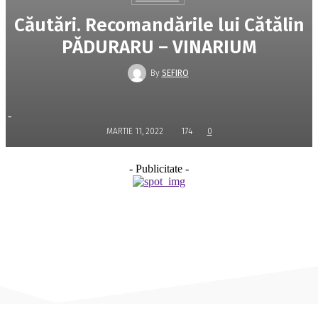
Căutări. Recomandările lui Cătălin
PĂDURARU – VINARIUM
By
SEFIRO
-
MARTIE 11, 2022
174
0
- Publicitate -