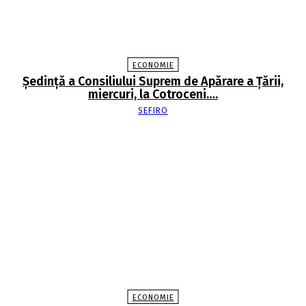
ECONOMIE
Şedinţă a Consiliului Suprem de Apărare a Ţării,
miercuri, la Cotroceni….
SEFIRO
ECONOMIE