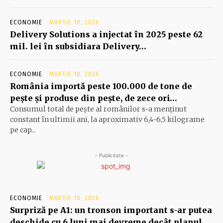
ECONOMIE
MARTIE 10, 2026
Delivery Solutions a injectat în 2025 peste 62
mil. lei în subsidiara Delivery…
ECONOMIE
MARTIE 10, 2026
România importă peste 100.000 de tone de
peşte şi produse din peşte, de zece ori…
Consumul total de peşte al ro­mâ­nilor s-a menţinut
constant în ul­timii ani, la aproximativ 6,4-6,5 ki­lograme
pe cap...
- Publicitate -
ECONOMIE
MARTIE 10, 2026
Surpriză pe A1: un tronson important s-ar putea
deschide cu 6 luni mai devreme decât planul