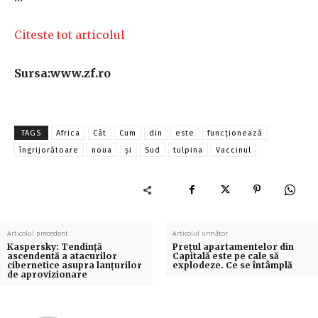
Citeste tot articolul
Sursa:www.zf.ro
TAGS
Africa
Cât
Cum
din
este
funcționează
îngrijorătoare
noua
și
Sud
tulpina
Vaccinul
Articolul precedent
Articolul următor
Kaspersky: Tendinţă
Preţul apartamentelor din
ascendentă a atacurilor
Capitală este pe cale să
cibernetice asupra lanţurilor
explodeze. Ce se întâmplă
de aprovizionare