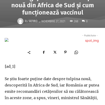
nouă din Africa de Sud şi cum
funcţionează vaccinul
-
By
SEFIRO
268
NOIEMBRIE 27, 2021
0
- Publicitate -
[ad_1]
Se ştiu foarte puţine date despre tulpina nouă,
descoperită în Africa de Sud, iar România ar putea
emite recomandări cetăţenilor să nu călătorească
în aceste zone, a spus, vineri, ministrul Sănătăţii,
…