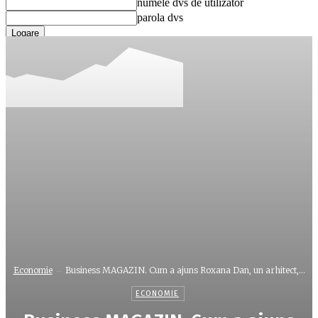
numele dvs de utilizator
parola dvs
Ați uitat parola? obține ajutor
Recuperare parola
Recuperați-vă parola
adresa dvs de email
O parola va fi trimisă pe adresa dvs de email.
Economie
Business MAGAZIN. Cum a ajuns Roxana Dan, un arhitect,...
ECONOMIE