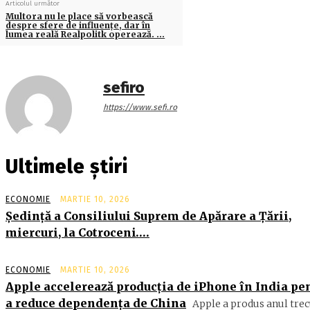
Articolul următor
Multora nu le place să vorbească
despre sfere de influenţe, dar în
lumea reală Realpolitk operează. …
sefiro
https://www.sefi.ro
Ultimele știri
ECONOMIE
MARTIE 10, 2026
Şedinţă a Consiliului Suprem de Apărare a Ţării,
miercuri, la Cotroceni….
ECONOMIE
MARTIE 10, 2026
Apple accelerează producția de iPhone în India pe
a reduce dependența de China
Apple a produs anul trec