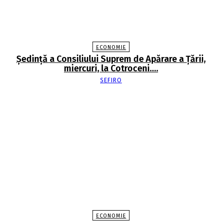
ECONOMIE
Şedinţă a Consiliului Suprem de Apărare a Ţării,
miercuri, la Cotroceni….
SEFIRO
ECONOMIE