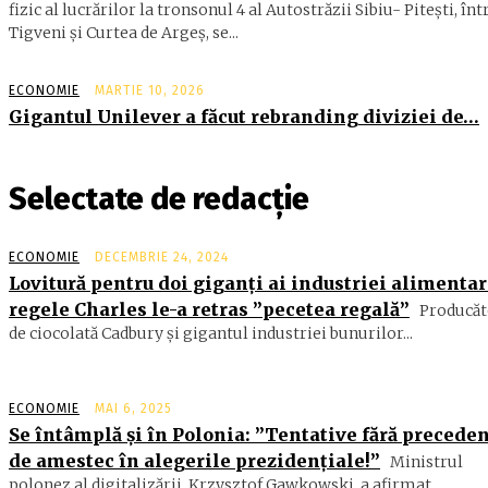
fizic al lucrărilor la tronsonul 4 al Autostrăzii Sibiu- Piteşti, înt
Tigveni şi Curtea de Argeş, se...
ECONOMIE
MARTIE 10, 2026
Gigantul Unilever a făcut rebranding diviziei de…
Selectate de redacție
ECONOMIE
DECEMBRIE 24, 2024
Lovitură pentru doi giganți ai industriei alimentar
regele Charles le-a retras ”pecetea regală”
Producăt
de ciocolată Cadbury şi gigantul industriei bunurilor...
ECONOMIE
MAI 6, 2025
Se întâmplă și în Polonia: ”Tentative fără precede
de amestec în alegerile prezidențiale!”
Ministrul
polonez al digitalizării, Krzysztof Gawkowski, a afirmat...