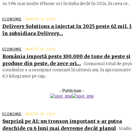
cu 53% mai multe iPhone-uri în India decât în 2024, în ceea ce...
ECONOMIE
MARTIE 10, 2026
Delivery Solutions a injectat în 2025 peste 62 mil. l
în subsidiara Delivery…
ECONOMIE
MARTIE 10, 2026
România importă peste 100.000 de tone de peşte şi
produse din peşte, de zece ori…
Consumul total de peşte
ro­mâ­nilor s-a menţinut constant în ul­timii ani, la aproximativ 
6,5 ki­lograme pe cap...
- Publicitate -
ECONOMIE
MARTIE 10, 2026
Surpriză pe A1: un tronson important s-ar putea
deschide cu 6 luni mai devreme decât planul
Stadiu