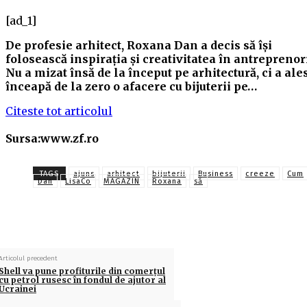
[ad_1]
De profesie arhitect, Roxana Dan a decis să îşi
folosească inspiraţia şi creativitatea în antreprenori
Nu a mizat însă de la început pe arhitectură, ci a ale
înceapă de la zero o afacere cu bijuterii pe…
Citeste tot articolul
Sursa:www.zf.ro
TAGS
ajuns
arhitect
bijuterii
Business
creeze
Cum
Dan
LisaCo
MAGAZIN
Roxana
să
Articolul precedent
Shell va pune profiturile din comerțul
cu petrol rusesc în fondul de ajutor al
Ucrainei