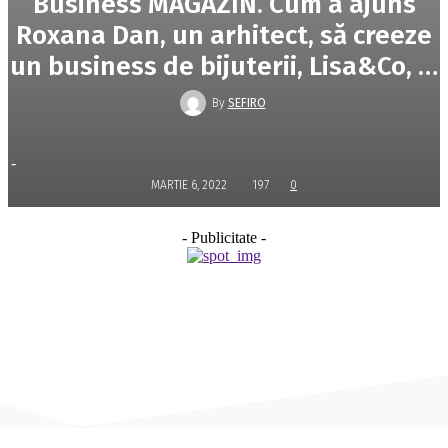
Business MAGAZIN. Cum a ajuns
Roxana Dan, un arhitect, să creeze
un business de bijuterii, Lisa&Co, …
By
SEFIRO
-
MARTIE 6, 2022
197
0
- Publicitate -