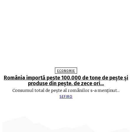
ECONOMIE
România importă peste 100.000 de tone de peşte şi
produse din peşte, de zece ori…
Consumul total de peşte al ro­mâ­nilor s-a menţinut...
SEFIRO