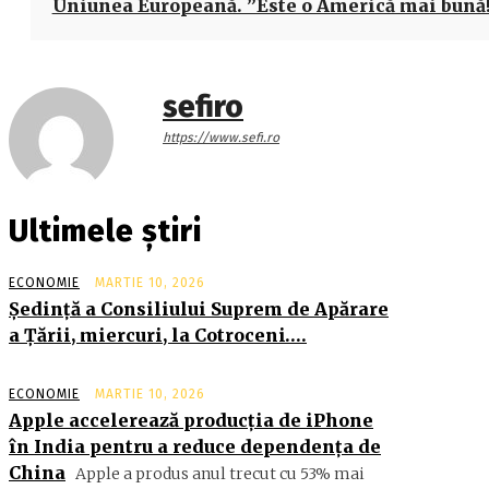
Uniunea Europeană. ”Este o Americă mai bună
sefiro
https://www.sefi.ro
Ultimele știri
ECONOMIE
MARTIE 10, 2026
Şedinţă a Consiliului Suprem de Apărare
a Ţării, miercuri, la Cotroceni….
ECONOMIE
MARTIE 10, 2026
Apple accelerează producția de iPhone
în India pentru a reduce dependența de
China
Apple a produs anul trecut cu 53% mai