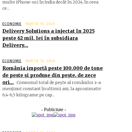
multe iPhone-uri în India decât în 2024, în ceea
ce...
ECONOMIE
MARTIE 10, 2026
Delivery Solutions a injectat în 2025
peste 62 mil. lei în subsidiara
Delivery…
ECONOMIE
MARTIE 10, 2026
România importă peste 100.000 de tone
de peşte şi produse din peşte, de zece
ori…
Consumul total de peşte al ro­mâ­nilor s-a
menţinut constant în ul­timii ani, la aproximativ
6,4-6,5 ki­lograme pe cap...
- Publicitate -