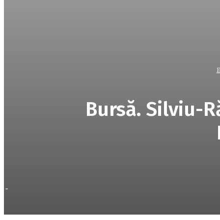
E
Bursă. Silviu-R
-