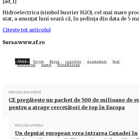
[ad_1]
Hidroelectrica (simbol busrier H2O), cel mai mare pro
stat, a anunţat luni seară că, în şedinţa din data de 5 
Citeste tot articolul
Sursa:www.zf.ro
TAGS
Avram
Bursa
consilier
economiei
fost
Ministerul
numit
SilviuRăzvan
Articolul precedent
CE pregătește un pachet de 500 de milioane de e
pentru a atrage cercetători de top în Europa
Articolul următor
Un deputat european vrea intrarea Canadei în