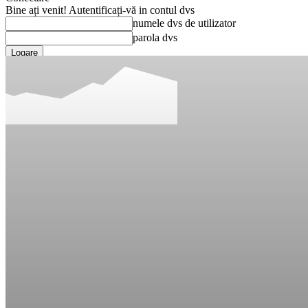
Bine ați venit! Autentificați-vă in contul dvs
numele dvs de utilizator
parola dvs
Ați uitat parola? obține ajutor
Recuperare parola
Recuperați-vă parola
adresa dvs de email
O parola va fi trimisă pe adresa dvs de email.