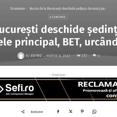
Economie
Bursa de la Bucureşti deschide şedinţa de marţi pe...
ECONOMIE
ucureşti deschide şedin
ele principal, BET, urcân
-
By
SEFIRO
232
MARTIE 8, 2022
0
- Publicitate -
Acțiune