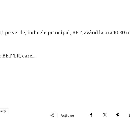
i pe verde, indicele principal, BET, având la ora 10.30 
ar BET-TR,
care…
arţi
Acțiune