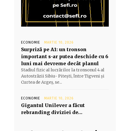
ECONOMIE
MARTIE 10, 2026
Surpriză pe A1: un tronson
important s-ar putea deschide cu 6
luni mai devreme decât planul
Stadiul fizic al lucrărilor la tronsonul 4 al
Autostrăzii Sibiu- Piteşti, între Tigveni şi
Curtea de Argeş, se...
ECONOMIE
MARTIE 10, 2026
Gigantul Unilever a făcut
rebranding diviziei de…