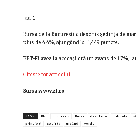
[ad_1]
Bursa de la Bucureşti a deschis şedinţa de marţ
plus de 4,4%, ajungând la 11,449 puncte.
BET-Fi avea la aceeaşi oră un avans de 1,7%, i
Citeste tot articolul
Sursa:www.zf.ro
TAGS
BET
București
Bursa
deschide
indicele
M
principal
şedinţa
urcând
verde