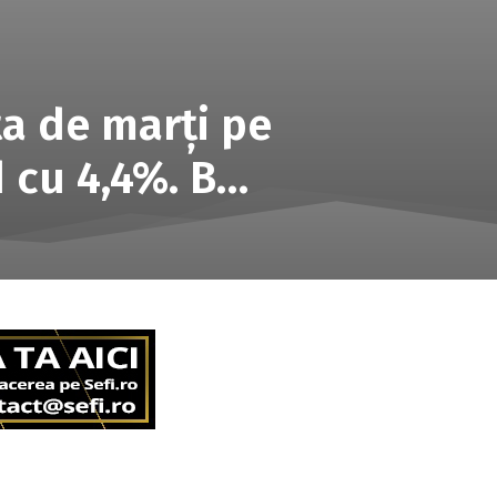
ţa de marţi pe
d cu 4,4%. B…