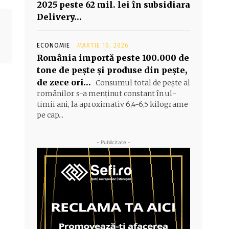
2025 peste 62 mil. lei în subsidiara
Delivery…
ECONOMIE
MARTIE 10, 2026
România importă peste 100.000 de
tone de peşte şi produse din peşte,
de zece ori…
Consumul total de peşte al
ro­mâ­nilor s-a menţinut constant în ul­
timii ani, la aproximativ 6,4-6,5 ki­lograme
pe cap...
- Publicitate -