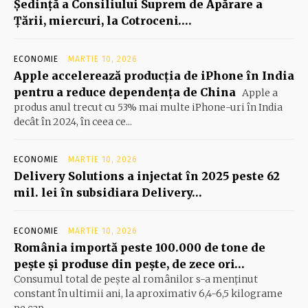
Şedinţă a Consiliului Suprem de Apărare a
Ţării, miercuri, la Cotroceni….
ECONOMIE
MARTIE 10, 2026
Apple accelerează producția de iPhone în India
pentru a reduce dependența de China
Apple a
produs anul trecut cu 53% mai multe iPhone-uri în India
decât în 2024, în ceea ce...
ECONOMIE
MARTIE 10, 2026
Delivery Solutions a injectat în 2025 peste 62
mil. lei în subsidiara Delivery…
ECONOMIE
MARTIE 10, 2026
România importă peste 100.000 de tone de
peşte şi produse din peşte, de zece ori…
Consumul total de peşte al ro­mâ­nilor s-a menţinut
constant în ul­timii ani, la aproximativ 6,4-6,5 ki­lograme
pe cap...