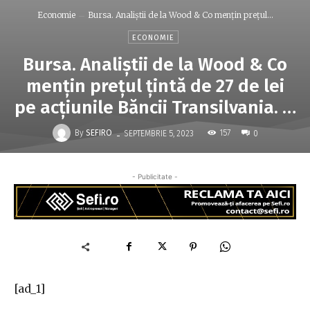
Economie
Bursa. Analiştii de la Wood & Co menţin preţul...
ECONOMIE
Bursa. Analiştii de la Wood & Co
menţin preţul ţintă de 27 de lei
pe acţiunile Băncii Transilvania. …
-
By
SEFIRO
157
SEPTEMBRIE 5, 2023
0
- Publicitate -
[ad_1]