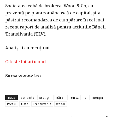
Societatea cehă de brokeraj Wood & Co, cu
prezenţă pe piaţa românească de capital, şi-a
păstrat recomandarea de cumpărare în cel mai
recent raport de analiză pentru acţiunile Băncii
Transilvania (TLV).
Analiştii au menţinut…
Citeste tot articolul
Sursa:www.zf.ro
TAGS
acţiunile
Analiştii
Băncii
Bursa
lei
menţin
Prețul
ţintă
Transilvania
Wood