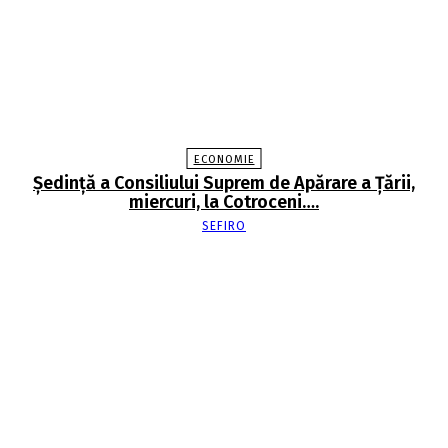
ECONOMIE
Şedinţă a Consiliului Suprem de Apărare a Ţării,
miercuri, la Cotroceni….
SEFIRO