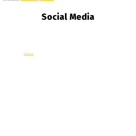
Social Media
© Copyright -
Sefi.ro
Economie
Contacteaza-ne