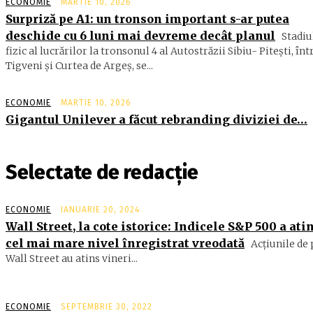
ECONOMIE
MARTIE 10, 2026
Surpriză pe A1: un tronson important s-ar putea
deschide cu 6 luni mai devreme decât planul
Stadiu
fizic al lucrărilor la tronsonul 4 al Autostrăzii Sibiu- Piteşti, înt
Tigveni şi Curtea de Argeş, se...
ECONOMIE
MARTIE 10, 2026
Gigantul Unilever a făcut rebranding diviziei de…
Selectate de redacție
ECONOMIE
IANUARIE 20, 2024
Wall Street, la cote istorice: Indicele S&P 500 a ati
cel mai mare nivel înregistrat vreodată
Acțiunile de 
Wall Street au atins vineri...
ECONOMIE
SEPTEMBRIE 30, 2022