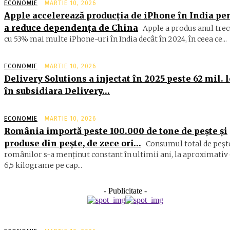
ECONOMIE
MARTIE 10, 2026
Apple accelerează producția de iPhone în India pe
a reduce dependența de China
Apple a produs anul trec
cu 53% mai multe iPhone-uri în India decât în 2024, în ceea ce...
ECONOMIE
MARTIE 10, 2026
Delivery Solutions a injectat în 2025 peste 62 mil. l
în subsidiara Delivery…
ECONOMIE
MARTIE 10, 2026
România importă peste 100.000 de tone de peşte şi
produse din peşte, de zece ori…
Consumul total de peşte
ro­mâ­nilor s-a menţinut constant în ul­timii ani, la aproximativ 
6,5 ki­lograme pe cap...
- Publicitate -