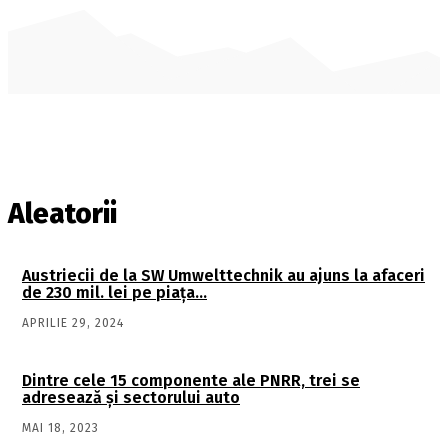
Aleatorii
Austriecii de la SW Umwelttechnik au ajuns la afaceri
de 230 mil. lei pe piaţa…
APRILIE 29, 2024
Dintre cele 15 componente ale PNRR, trei se
adresează şi sectorului auto
MAI 18, 2023