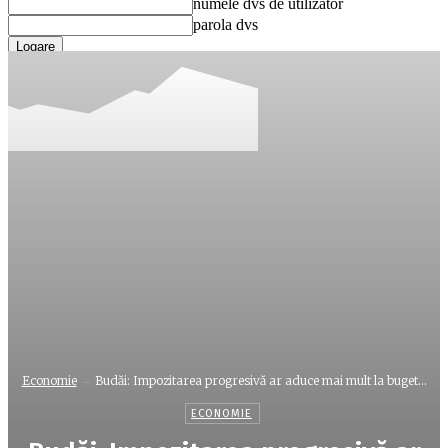
numele dvs de utilizator
parola dvs
Ați uitat parola? obține ajutor
Recuperare parola
Recuperați-vă parola
adresa dvs de email
O parola va fi trimisă pe adresa dvs de email.
Economie
Budăi: Impozitarea progresivă ar aduce mai mult la buget...
ECONOMIE