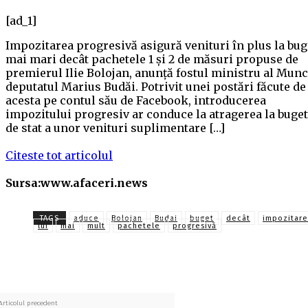
[ad_1]
Impozitarea progresivă asigură venituri în plus la bug
mai mari decât pachetele 1 și 2 de măsuri propuse de
premierul Ilie Bolojan, anunță fostul ministru al Munci
deputatul Marius Budăi. Potrivit unei postări făcute de
acesta pe contul său de Facebook, introducerea
impozitului progresiv ar conduce la atragerea la buget
de stat a unor venituri suplimentare […]
Citeste tot articolul
Sursa:www.afaceri.news
TAGS
aduce
Bolojan
Budai
buget
decât
impozitar
lui
mai
mult
pachetele
progresivă
Articolul precedent