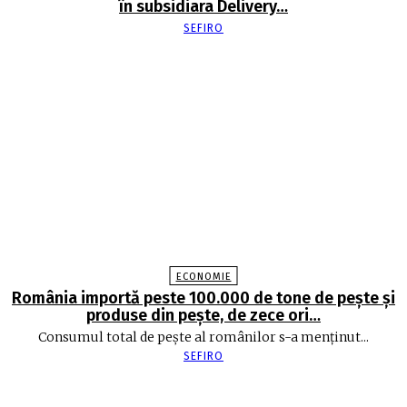
în subsidiara Delivery…
SEFIRO
ECONOMIE
România importă peste 100.000 de tone de peşte şi
produse din peşte, de zece ori…
Consumul total de peşte al ro­mâ­nilor s-a menţinut...
SEFIRO