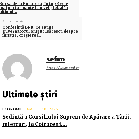
Bursa de la Bucureşti, în top 3 cele
mai performante la nivel global în
ultimul…
Articolul următor
Conferinţă BNR. Ce spune
guvernatorul Mugur Isărescu despre
inflaţie, creşterea…
sefiro
https://www.sefi.ro
Ultimele știri
ECONOMIE
MARTIE 10, 2026
Şedinţă a Consiliului Suprem de Apărare a Ţării,
miercuri, la Cotroceni….