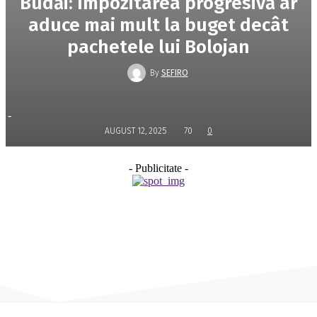
Budăi: Impozitarea progresivă ar
aduce mai mult la buget decât
pachetele lui Bolojan
By
SEFIRO
-
AUGUST 12, 2025
70
0
- Publicitate -