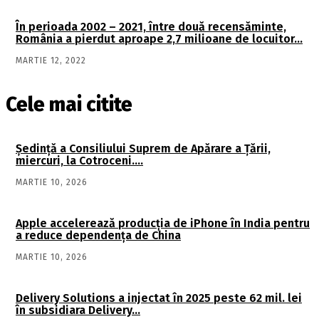
În perioada 2002 – 2021, între două recensăminte,
România a pierdut aproape 2,7 milioane de locuitor…
MARTIE 12, 2022
Cele mai citite
Şedinţă a Consiliului Suprem de Apărare a Ţării,
miercuri, la Cotroceni….
MARTIE 10, 2026
Apple accelerează producția de iPhone în India pentru
a reduce dependența de China
MARTIE 10, 2026
Delivery Solutions a injectat în 2025 peste 62 mil. lei
în subsidiara Delivery…