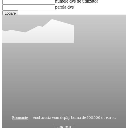
numele dvs de utilizator
parola dvs
Ați uitat parola? obține ajutor
Recuperare parola
Recuperați-vă parola
adresa dvs de email
O parola va fi trimisă pe adresa dvs de email.
Economie
Anul acesta vom depăşi borna de 500.000 de euro...
ECONOMIE