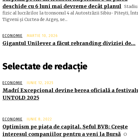
deschide cu 6 luni mai devreme decât planul
Stadiu
fizic al lucrărilor la tronsonul 4 al Autostrăzii Sibiu- Piteşti, înt
Tigveni şi Curtea de Argeş, se...
ECONOMIE
MARTIE 10, 2026
Gigantul Unilever a făcut rebranding diviziei de…
Selectate de redacție
ECONOMIE
IUNIE 12, 2025
Madrí Excepcional devine berea oficială a festival
UNTOLD 2025
ECONOMIE
IUNIE 8, 2022
Optimism pe piața de capital. Șeful BVB: Crește
interesul companiilor pentru a veni la Bursă
O