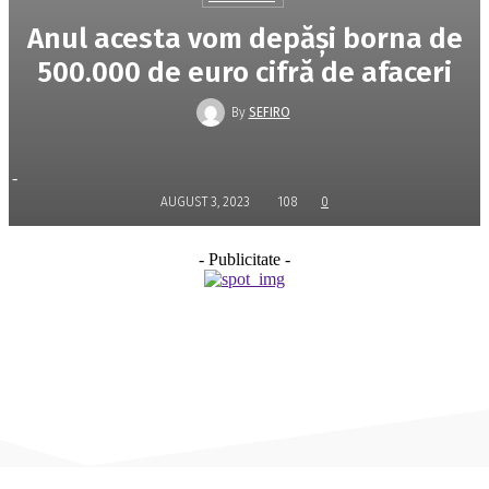
Anul acesta vom depăşi borna de
500.000 de euro cifră de afaceri
By
SEFIRO
-
AUGUST 3, 2023
108
0
- Publicitate -