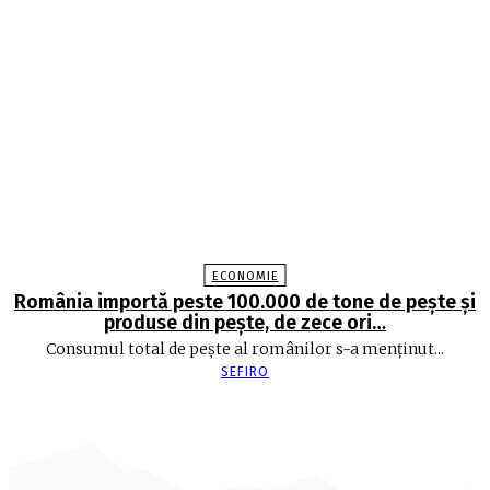
ECONOMIE
România importă peste 100.000 de tone de peşte şi
produse din peşte, de zece ori…
Consumul total de peşte al ro­mâ­nilor s-a menţinut...
SEFIRO