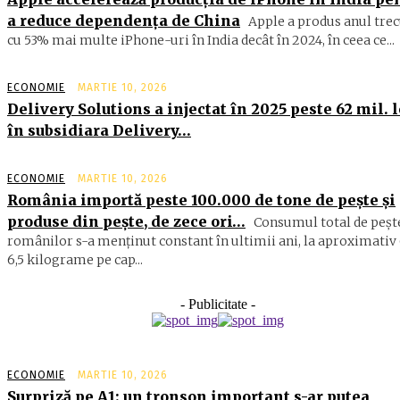
a reduce dependența de China
Apple a produs anul trec
cu 53% mai multe iPhone-uri în India decât în 2024, în ceea ce...
ECONOMIE
MARTIE 10, 2026
Delivery Solutions a injectat în 2025 peste 62 mil. l
în subsidiara Delivery…
ECONOMIE
MARTIE 10, 2026
România importă peste 100.000 de tone de peşte şi
produse din peşte, de zece ori…
Consumul total de peşte
ro­mâ­nilor s-a menţinut constant în ul­timii ani, la aproximativ 
6,5 ki­lograme pe cap...
- Publicitate -
ECONOMIE
MARTIE 10, 2026
Surpriză pe A1: un tronson important s-ar putea