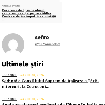
Articolul următor
Cererea este lipsă de obiect,
valoarea creanţei pe care Miller
Centre o deţine împotriva societăţii
…
sefiro
https://www.sefi.ro
Ultimele știri
ECONOMIE
MARTIE 10, 2026
Şedinţă a Consiliului Suprem de Apărare a Ţării,
miercuri, la Cotroceni….
ECONOMIE
MARTIE 10, 2026
Apple accelerează producția de iPhone în India pe