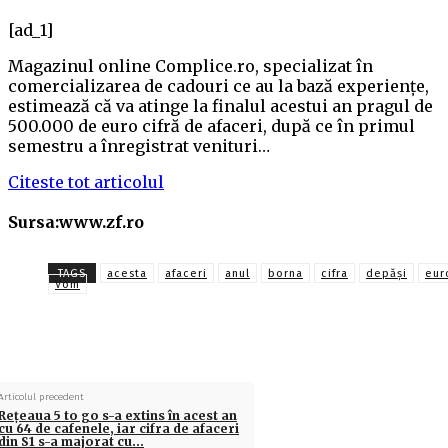
[ad_1]
Magazinul online Complice.ro, specializat în
comercializarea de cadouri ce au la bază experienţe,
estimează că va atinge la finalul acestui an pragul de
500.000 de euro cifră de afaceri, după ce în primul
semestru a înregistrat venituri…
Citeste tot articolul
Sursa:www.zf.ro
TAGS
acesta
afaceri
anul
borna
cifra
depăși
eur
Vom
Articolul precedent
Reţeaua 5 to go s-a extins în acest an
cu 64 de cafenele, iar cifra de afaceri
din S1 s-a majorat cu…