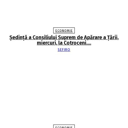
ECONOMIE
Şedinţă a Consiliului Suprem de Apărare a Ţării,
miercuri, la Cotroceni….
SEFIRO
ECONOMIE