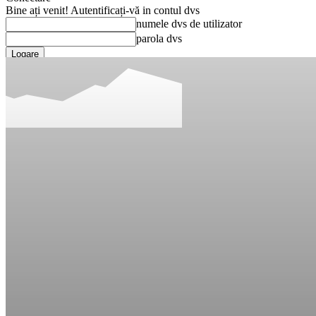
Bine ați venit! Autentificați-vă in contul dvs
numele dvs de utilizator
parola dvs
Ați uitat parola? obține ajutor
Recuperare parola
Recuperați-vă parola
adresa dvs de email
O parola va fi trimisă pe adresa dvs de email.