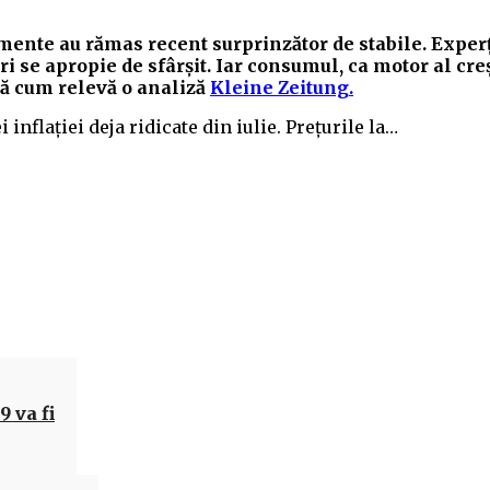
alimente au rămas recent surprinzător de stabile. Experț
 se apropie de sfârșit. Iar consumul, ca motor al cre
pă cum relevă o analiză
Kleine Zeitung.
 inflației deja ridicate din iulie. Prețurile la…
Acțiune
 va fi