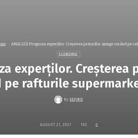
mie
ANALIZĂ Prognoza experților. Creșterea prețurilor ajunge curând pe raftu
ECONOMIE
a experților. Creșterea p
 pe rafturile supermarke
By
SEFIRO
AUGUST 21, 2021
192
0