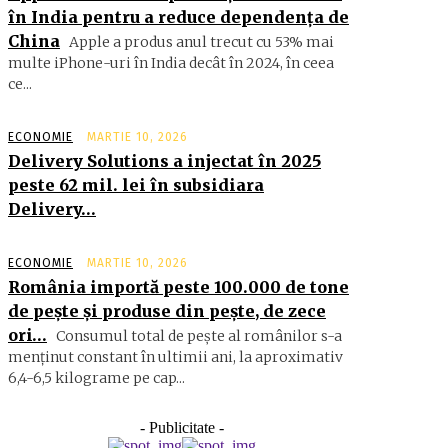
în India pentru a reduce dependența de
China
Apple a produs anul trecut cu 53% mai
multe iPhone-uri în India decât în 2024, în ceea
ce...
ECONOMIE
MARTIE 10, 2026
Delivery Solutions a injectat în 2025
peste 62 mil. lei în subsidiara
Delivery…
ECONOMIE
MARTIE 10, 2026
România importă peste 100.000 de tone
de peşte şi produse din peşte, de zece
ori…
Consumul total de peşte al ro­mâ­nilor s-a
menţinut constant în ul­timii ani, la aproximativ
6,4-6,5 ki­lograme pe cap...
- Publicitate -