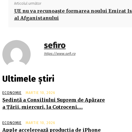
Articolul următor
UE nu va recunoaşte formarea noului Emirat I
al Afganistanului
sefiro
https://www.sefi.ro
Ultimele știri
ECONOMIE
MARTIE 10, 2026
Şedinţă a Consiliului Suprem de Apărare
a Ţării, miercuri, la Cotroceni….
ECONOMIE
MARTIE 10, 2026
Apple accelerează producția de iPhone