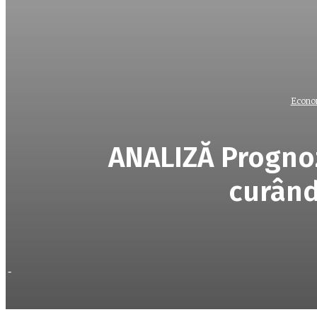
Econo
ANALIZĂ Prognoz
curând
-