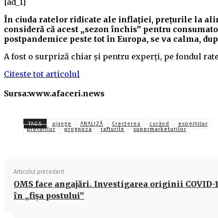
[ad_1]
În ciuda ratelor ridicate ale inflației, prețurile la 
consideră că acest „sezon închis” pentru consumatori
postpandemice peste tot în Europa, se va calma, du
A fost o surpriză chiar și pentru experți, pe fondul ratei
Citeste tot articolul
Sursa:www.afaceri.news
TAGS
ajunge
ANALIZĂ
Creşterea
curând
experților
prețurilor
prognoza
rafturile
supermarketurilor
Articolul precedent
OMS face angajări. Investigarea originii COVID-19
în „fişa postului”