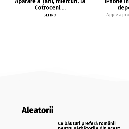
Apărare a Ţării, miercuri, la
iPhone în
Cotroceni….
dep
Apple a pro
SEFIRO
Aleatorii
Ce băuturi preferă românii
pentru sărbătorile din acest