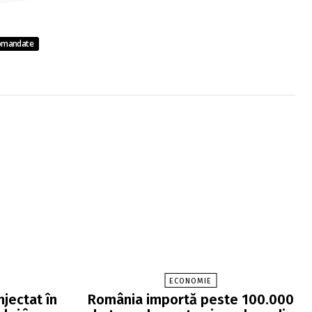
omandate
ECONOMIE
njectat în
România importă peste 100.000