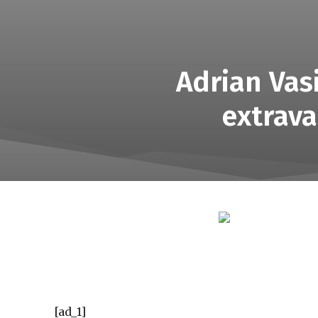
Adrian Vas
extrava
[ad_1]