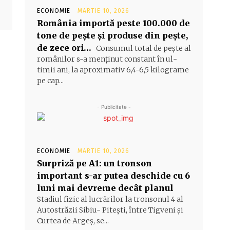
ECONOMIE
MARTIE 10, 2026
România importă peste 100.000 de
tone de peşte şi produse din peşte,
de zece ori…
Consumul total de peşte al
ro­mâ­nilor s-a menţinut constant în ul­
timii ani, la aproximativ 6,4-6,5 ki­lograme
pe cap...
- Publicitate -
ECONOMIE
MARTIE 10, 2026
Surpriză pe A1: un tronson
important s-ar putea deschide cu 6
luni mai devreme decât planul
Stadiul fizic al lucrărilor la tronsonul 4 al
Autostrăzii Sibiu- Piteşti, între Tigveni şi
Curtea de Argeş, se...