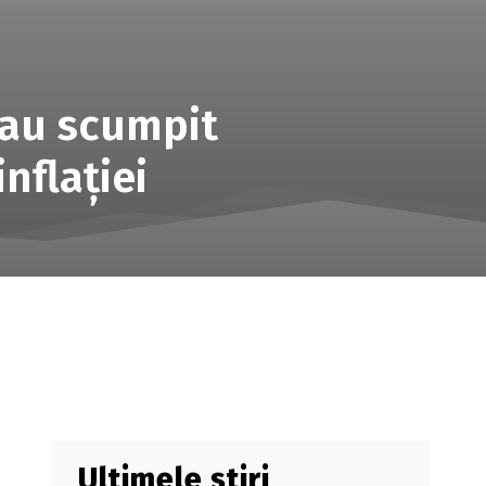
-au scumpit
nflației
Ultimele știri