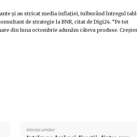
nte și au stricat media inflaţiei, tulburând întregul tab
nsultant de strategie la BNR, citat de Digi24. “Pe tot
e mare din luna octombrie adunăm câteva produse. Creşter
Acțiune
Articolul următor