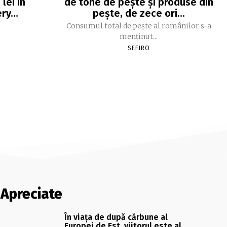
lei în
de tone de peşte şi produse din
ery…
peşte, de zece ori…
Consumul total de peşte al ro­mâ­nilor s-a
menţinut...
SEFIRO
Apreciate
În viaţa de după cărbune al
Europei de Est, viitorul este al