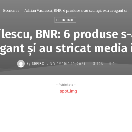
Economie
Adrian Vasilescu, BNR: 6 produse s-au scumpit extravagant și...
ECONOMIE
ilescu, BNR: 6 produse s
gant și au stricat media i
-
By
SEFIRO
NOIEMBRIE 10, 2021
196
0
- Publicitate -
Acțiune