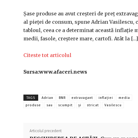
Şase produse au avut creșteri de preț extravaga
al pieţei de consum, spune Adrian Vasilescu, co
tabloul, ceea ce a determinat această inflaţi
medii, fasole, creştere mare, cartofi. Atât la […]
Citeste tot articolul
Sursa:www.afaceri.news
TAGS
Adrian
BNR
extravagant
inflaţiei
media
produse
sau
scumpit
și
stricat
Vasilescu
Articolul precedent