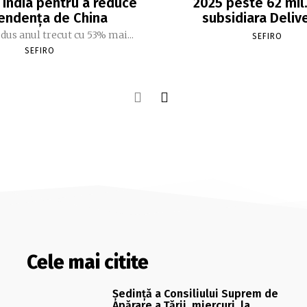
 India pentru a reduce
2025 peste 62 mil. 
endența de China
subsidiara Deliv
dus anul trecut cu 53% mai...
SEFIRO
SEFIRO
Cele mai citite
Şedinţă a Consiliului Suprem de
Apărare a Ţării, miercuri, la