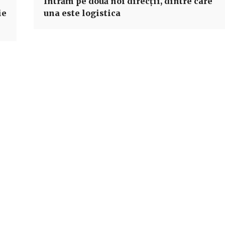
Intrăm pe două noi direcţii, dintre care
ie
una este logistica