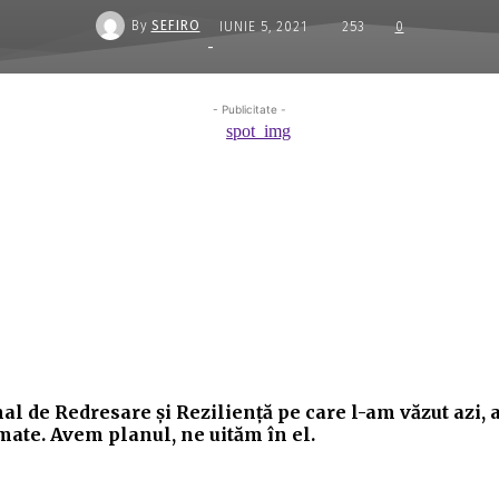
By
SEFIRO
IUNIE 5, 2021
253
0
-
- Publicitate -
Acțiune
nal de Redresare şi Rezilienţă pe care l-am văzut azi,
mate. Avem planul, ne uităm în el.