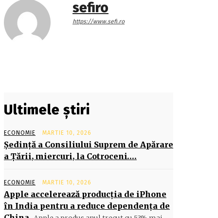
sefiro
https://www.sefi.ro
Ultimele știri
ECONOMIE
MARTIE 10, 2026
Şedinţă a Consiliului Suprem de Apărare
a Ţării, miercuri, la Cotroceni….
ECONOMIE
MARTIE 10, 2026
Apple accelerează producția de iPhone
în India pentru a reduce dependența de
China