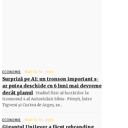
ECONOMIE
MARTIE 10, 2026
Surpriză pe A1: un tronson important s-
ar putea deschide cu 6 luni mai devreme
decât planul
Stadiul fizic al lucrărilor la
tronsonul 4 al Autostrăzii Sibiu- Piteşti, între
Tigveni şi Curtea de Argeş, se...
ECONOMIE
MARTIE 10, 2026
Gigantul Unilever a făcut rebranding