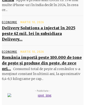
Apple a produs anul trecut cu 53% mai
multe iPhone-uri în India decât în 2024, în ceea
ce...
ECONOMIE
MARTIE 10, 2026
Delivery Solutions a injectat în 2025
peste 62 mil. lei în subsidiara
Delivery…
ECONOMIE
MARTIE 10, 2026
România importă peste 100.000 de tone
de peşte şi produse din peşte, de zece
ori…
Consumul total de peşte al ro­mâ­nilor s-a
menţinut constant în ul­timii ani, la aproximativ
6,4-6,5 ki­lograme pe cap...
- Publicitate -