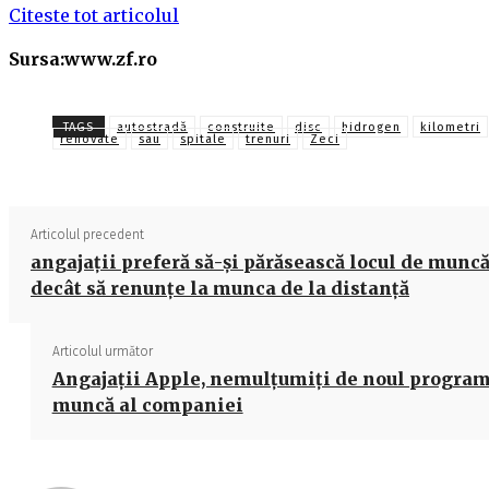
Citeste tot articolul
Sursa:www.zf.ro
TAGS
autostradă
construite
disc
hidrogen
kilometri
renovate
sau
spitale
trenuri
Zeci
Articolul precedent
angajaţii preferă să-şi părăsească locul de munc
decât să renunţe la munca de la distanţă
Articolul următor
Angajaţii Apple, nemulțumiți de noul program
muncă al companiei