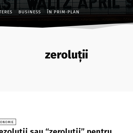
NTERES
BUSINESS
ÎN PRIM-PLAN
zeroluții
CONOMIE
ezoluții sau “zeroluții” pentru