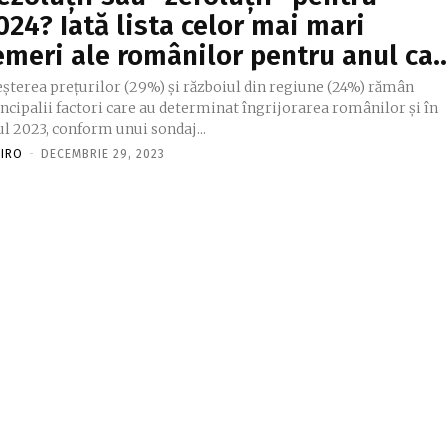
024? Iată lista celor mai mari
emeri ale românilor pentru anul ca
eşterea preţurilor (29%) şi războiul din regiune (24%) rămân
ncipalii factori care au determinat îngrijorarea românilor şi în
l 2023, conform unui sondaj...
FIRO
-
DECEMBRIE 29, 2023