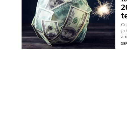
2
t
Cr
pri
anu
SE