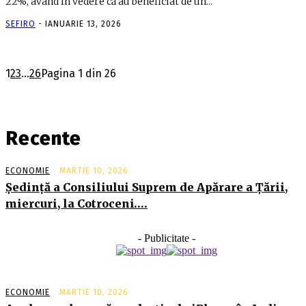
22%, având în vedere că au beneficiat de un...
SEFIRO
-
IANUARIE 13, 2026
1
2
3
...
26
Pagina 1 din 26
Recente
ECONOMIE
MARTIE 10, 2026
Şedinţă a Consiliului Suprem de Apărare a Ţării,
miercuri, la Cotroceni….
- Publicitate -
ECONOMIE
MARTIE 10, 2026