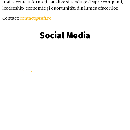
mai recente informații, analize și tendințe despre companii,
leadership, economie și oportunități din lumea afacerilor.
Contact:
contact@sefi.ro
Social Media
© Copyright -
Sefi.ro
Economie
Contacteaza-ne