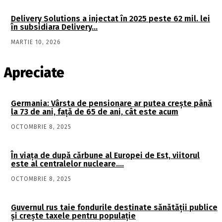
Delivery Solutions a injectat în 2025 peste 62 mil. lei
în subsidiara Delivery…
MARTIE 10, 2026
Apreciate
Germania: Vârsta de pensionare ar putea crește până
la 73 de ani, față de 65 de ani, cât este acum
OCTOMBRIE 8, 2025
În viaţa de după cărbune al Europei de Est, viitorul
este al centralelor nucleare….
OCTOMBRIE 8, 2025
Guvernul rus taie fondurile destinate sănătății publice
și crește taxele pentru populație