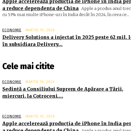
Apple accelerează producția de iPhone în India pe
a reduce dependența de China
Apple a produs anul trec
cu 53% mai multe iPhone-uri în India decât în 2024, în ceea ce...
ECONOMIE
MARTIE 10, 2026
Delivery Solutions a injectat în 2025 peste 62 mil. l
în subsidiara Delivery…
Cele mai citite
ECONOMIE
MARTIE 10, 2026
Şedinţă a Consiliului Suprem de Apărare a Ţării,
miercuri, la Cotroceni….
ECONOMIE
MARTIE 10, 2026
Apple accelerează producția de iPhone în India pe
a reduce dependența de China
Apple a produs anul trec