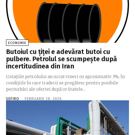
ECONOMIE
Butoiul cu țiței e adevărat butoi cu
pulbere. Petrolul se scumpește după
incertitudinea din Iran
Cotaţiile petrolului au urcat vineri cu aproximativ 3%, în
condiţiile în care traderii se pregătesc pentru posibile
perturbări ale ofertei după ce Statele...
SEFIRO
-
FEBRUARIE 28, 2026