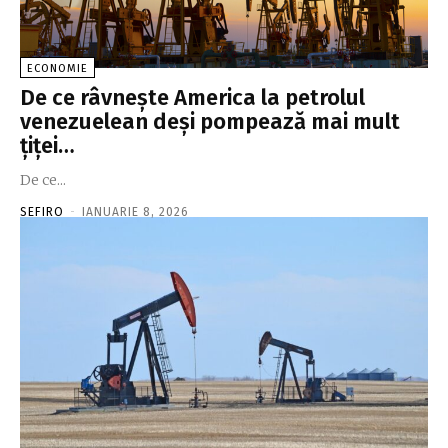
ECONOMIE
De ce râvneşte America la petrolul
venezuelean deşi pompează mai mult
ţiţei…
De ce...
SEFIRO
-
IANUARIE 8, 2026