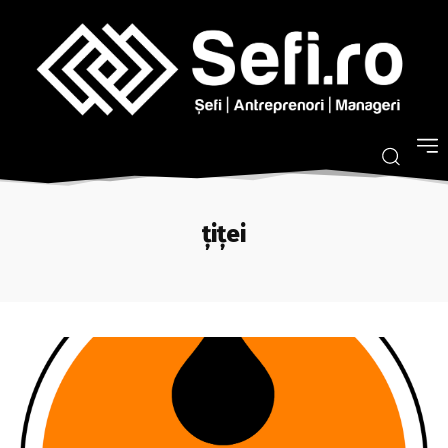
țiței