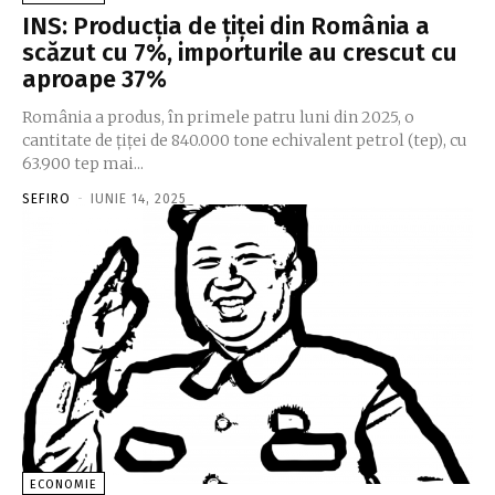
INS: Producția de țiței din România a
scăzut cu 7%, importurile au crescut cu
aproape 37%
România a produs, în primele patru luni din 2025, o
cantitate de ţiţei de 840.000 tone echivalent petrol (tep), cu
63.900 tep mai...
SEFIRO
-
IUNIE 14, 2025
ECONOMIE