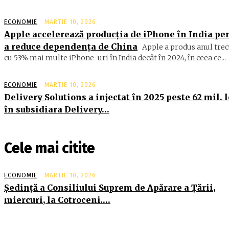
ECONOMIE
MARTIE 10, 2026
Apple accelerează producția de iPhone în India pe
a reduce dependența de China
Apple a produs anul trec
cu 53% mai multe iPhone-uri în India decât în 2024, în ceea ce...
ECONOMIE
MARTIE 10, 2026
Delivery Solutions a injectat în 2025 peste 62 mil. l
în subsidiara Delivery…
Cele mai citite
ECONOMIE
MARTIE 10, 2026
Şedinţă a Consiliului Suprem de Apărare a Ţării,
miercuri, la Cotroceni….