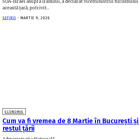
SUA-Israel asupra Iranului, a declarat viceministrul turismului
această țară, potrivit...
SEFIRO
-
MARTIE 9, 2026
ECONOMIE
Cum va fi vremea de 8 Martie în Bucureşti şi
restul ţării
Administraţia Naţională...