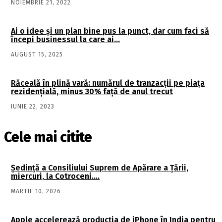
NOIEMBRIE 21, 2022
Ai o idee şi un plan bine pus la punct, dar cum faci să
începi businessul la care ai…
AUGUST 15, 2025
Răceală în plină vară: numărul de tranzacții pe piața
rezidențială, minus 30% față de anul trecut
IUNIE 22, 2023
Cele mai citite
Şedinţă a Consiliului Suprem de Apărare a Ţării,
miercuri, la Cotroceni….
MARTIE 10, 2026
Apple accelerează producția de iPhone în India pentru