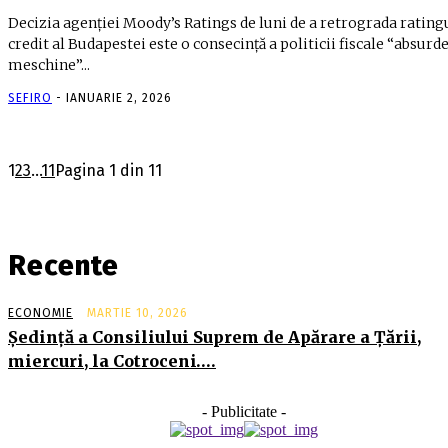
Decizia agenţiei Moody’s Ratings de luni de a retrograda rating
credit al Budapestei este o consecinţă a politicii fiscale “absurde
meschine”...
SEFIRO
-
IANUARIE 2, 2026
1
2
3
...
11
Pagina 1 din 11
Recente
ECONOMIE
MARTIE 10, 2026
Şedinţă a Consiliului Suprem de Apărare a Ţării,
miercuri, la Cotroceni….
- Publicitate -