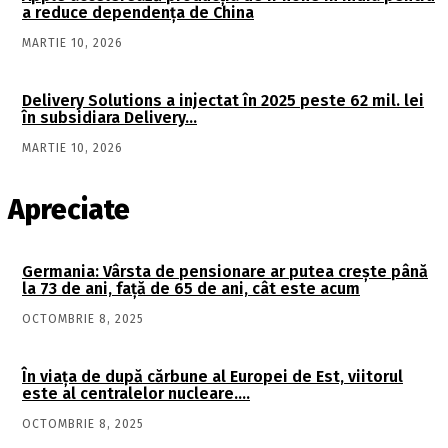
a reduce dependența de China
MARTIE 10, 2026
Delivery Solutions a injectat în 2025 peste 62 mil. lei
în subsidiara Delivery…
MARTIE 10, 2026
Apreciate
Germania: Vârsta de pensionare ar putea crește până
la 73 de ani, față de 65 de ani, cât este acum
OCTOMBRIE 8, 2025
În viaţa de după cărbune al Europei de Est, viitorul
este al centralelor nucleare….
OCTOMBRIE 8, 2025