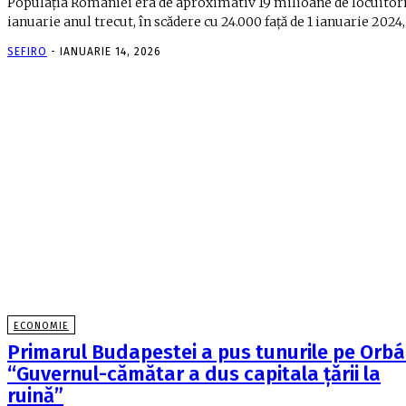
Populaţia României era de aproximativ 19 milioane de locuitori 
ianuarie anul trecut, în scădere cu 24.000 faţă de 1 ianuarie 2024,.
SEFIRO
-
IANUARIE 14, 2026
ECONOMIE
Primarul Budapestei a pus tunurile pe Orbá
“Guvernul-cămătar a dus capitala ţării la
ruină”