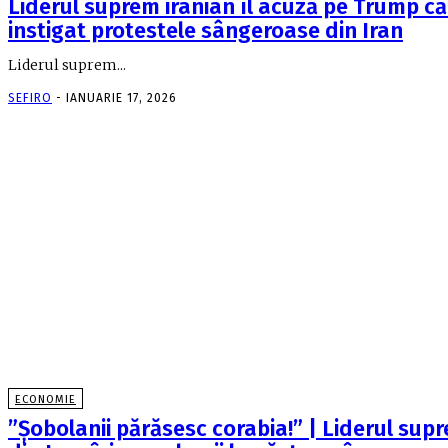
Liderul suprem iranian îl acuză pe Trump că
instigat protestele sângeroase din Iran
Liderul suprem...
SEFIRO
-
IANUARIE 17, 2026
ECONOMIE
”Șobolanii părăsesc corabia!” | Liderul sup