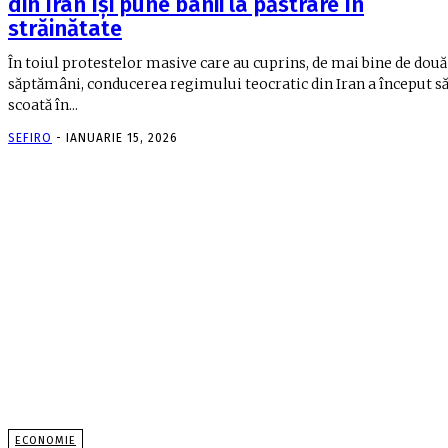
din Iran își pune banii la păstrare în
străinătate
În toiul protestelor masive care au cuprins, de mai bine de două
săptămâni, conducerea regimului teocratic din Iran a început s
scoată în...
SEFIRO
-
IANUARIE 15, 2026
ECONOMIE