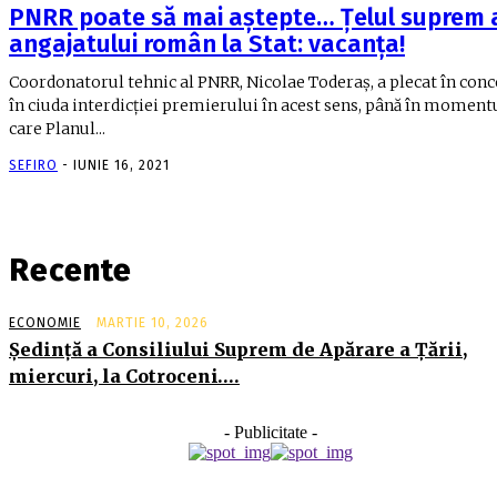
PNRR poate să mai aștepte… Țelul suprem 
angajatului român la Stat: vacanța!
Coordonatorul tehnic al PNRR, Nicolae Toderaş, a plecat în conc
în ciuda interdicţiei premierului în acest sens, până în momentu
care Planul...
SEFIRO
-
IUNIE 16, 2021
Recente
ECONOMIE
MARTIE 10, 2026
Şedinţă a Consiliului Suprem de Apărare a Ţării,
miercuri, la Cotroceni….
- Publicitate -