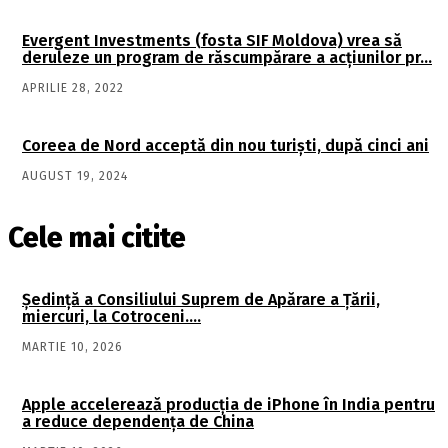
Evergent Investments (fosta SIF Moldova) vrea să
deruleze un program de răscumpărare a acţiunilor pr…
APRILIE 28, 2022
Coreea de Nord acceptă din nou turiști, după cinci ani
AUGUST 19, 2024
Cele mai citite
Şedinţă a Consiliului Suprem de Apărare a Ţării,
miercuri, la Cotroceni….
MARTIE 10, 2026
Apple accelerează producția de iPhone în India pentru
a reduce dependența de China