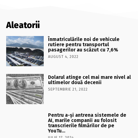
Aleatorii
Înmatriculările noi de vehicule
rutiere pentru transportul
pasagerilor au scăzut cu 7,6%
AUGUST 4, 2022
Dolarul atinge cel mai mare nivel al
ultimelor două decenii
SEPTEMBRIE 21, 2022
Pentru a-şi antrena sistemele de
AI, marile companii au folosit
transcrierile filmărilor de pe
YouTu…
IULIE 17, 2024