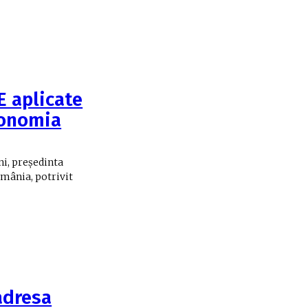
E aplicate
conomia
ni, președinta
omânia, potrivit
adresa