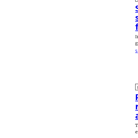
I
g
S
T
e