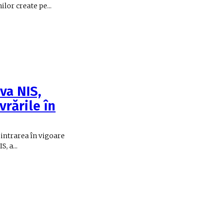
lor create pe...
va NIS,
vrările în
 intrarea în vigoare
, a...