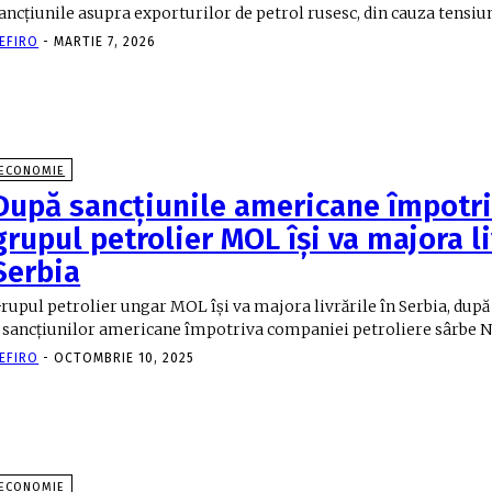
ancțiunile asupra exporturilor de petrol rusesc, din cauza tensiuni
EFIRO
-
MARTIE 7, 2026
ECONOMIE
După sancţiunile americane împotri
grupul petrolier MOL îşi va majora li
Serbia
rupul petrolier ungar MOL îşi va majora livrările în Serbia, după
 sancţiunilor americane împotriva companiei petroliere sârbe NIS
EFIRO
-
OCTOMBRIE 10, 2025
ECONOMIE