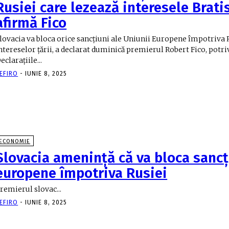
Rusiei care lezează interesele Bratis
afirmă Fico
lovacia va bloca orice sancțiuni ale Uniunii Europene împotriva 
ntereselor țării, a declarat duminică premierul Robert Fico, potriv
eclarațiile...
EFIRO
-
IUNIE 8, 2025
ECONOMIE
Slovacia ameninţă că va bloca sancţ
europene împotriva Rusiei
remierul slovac...
EFIRO
-
IUNIE 8, 2025