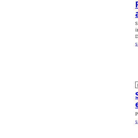
S
i
D
S
P
S