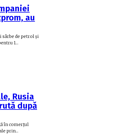
ompaniei
zprom, au
 sârbe de petrol şi
ntru 1...
le, Rusia
ărută după
rță în comerțul
le prin...