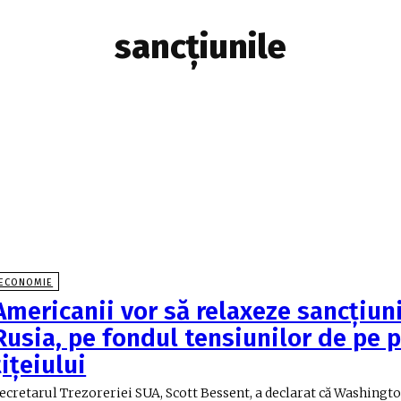
sancţiunile
ECONOMIE
Americanii vor să relaxeze sancțiun
Rusia, pe fondul tensiunilor de pe p
țițeiului
ecretarul Trezoreriei SUA, Scott Bessent, a declarat că Washingto