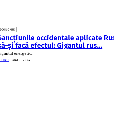
ECONOMIE
Sancţiunile occidentale aplicate Rus
să-şi facă efectul: Gigantul rus…
igantul energetic...
EFIRO
-
MAI 3, 2024