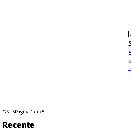
G
S
1
2
3
...
5
Pagina 1 din 5
Recente