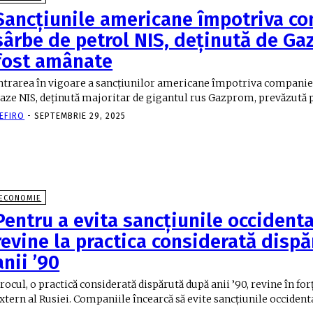
Sancţiunile americane împotriva c
sârbe de petrol NIS, deținută de Ga
fost amânate
ntrarea în vigoare a sancţiunilor americane împotriva companiei
aze NIS, deţinută majoritar de gigantul rus Gazprom, prevăzută pe
EFIRO
-
SEPTEMBRIE 29, 2025
ECONOMIE
Pentru a evita sancțiunile occidenta
revine la practica considerată disp
anii ’90
rocul, o practică considerată dispărută după anii ’90, revine în fo
xtern al Rusiei. Companiile încearcă să evite sancțiunile occidenta