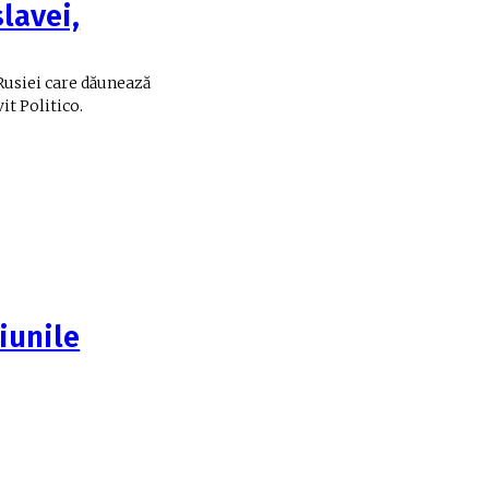
lavei,
Rusiei care dăunează
it Politico.
iunile