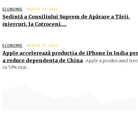
ECONOMIE
MARTIE 10, 2026
Şedinţă a Consiliului Suprem de Apărare a Ţării,
miercuri, la Cotroceni….
ECONOMIE
MARTIE 10, 2026
Apple accelerează producția de iPhone în India pe
a reduce dependența de China
Apple a produs anul trec
cu 53% mai...