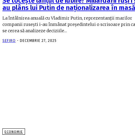
Se tocește lanțul de iubire? Miliardarii ruși i 
au plâns lui Putin de naționalizarea în mas
La întâlnirea anuală cu Vladimir Putin, reprezentanții marilor
companii rusești i-au înmânat președintelui o scrisoare prin ca
se cerea să analizeze deciziile...
SEFIRO
-
DECEMBRIE 27, 2025
ECONOMIE