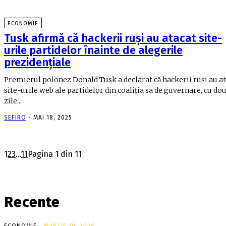
ECONOMIE
Tusk afirmă că hackerii ruși au atacat site-
urile partidelor înainte de alegerile
prezidențiale
Premierul polonez Donald Tusk a declarat că hackerii ruși au a
site-urile web ale partidelor din coaliția sa de guvernare, cu do
zile...
SEFIRO
-
MAI 18, 2025
1
2
3
...
11
Pagina 1 din 11
Recente