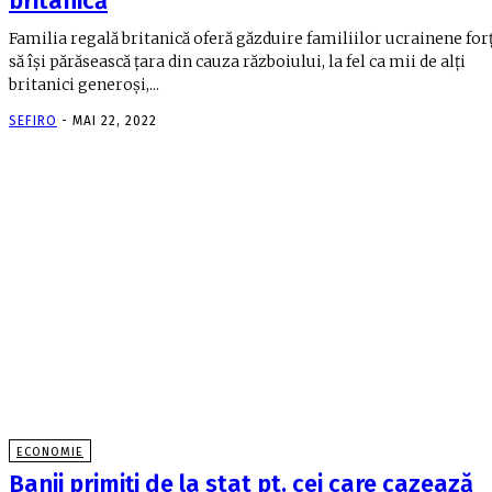
britanică
Familia regală britanică oferă găzduire familiilor ucrainene for
să îşi părăsească ţara din cauza războiului, la fel ca mii de alţi
britanici generoşi,...
SEFIRO
-
MAI 22, 2022
ECONOMIE
Banii primiți de la stat pt. cei care cazează