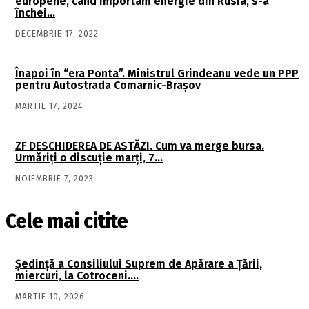
europene, când importam energie din Rusia, s-a
închei…
DECEMBRIE 17, 2022
Înapoi în “era Ponta”. Ministrul Grindeanu vede un PPP
pentru Autostrada Comarnic-Brașov
MARTIE 17, 2024
ZF DESCHIDEREA DE ASTĂZI. Cum va merge bursa.
Urmăriţi o discuţie marţi, 7…
NOIEMBRIE 7, 2023
Cele mai citite
Şedinţă a Consiliului Suprem de Apărare a Ţării,
miercuri, la Cotroceni….
MARTIE 10, 2026