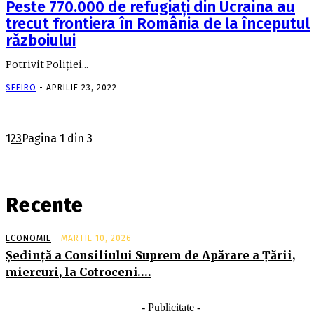
Peste 770.000 de refugiaţi din Ucraina au
trecut frontiera în România de la începutul
războiului
Potrivit Poliţiei...
SEFIRO
-
APRILIE 23, 2022
1
2
3
Pagina 1 din 3
Recente
ECONOMIE
MARTIE 10, 2026
Şedinţă a Consiliului Suprem de Apărare a Ţării,
miercuri, la Cotroceni….
- Publicitate -