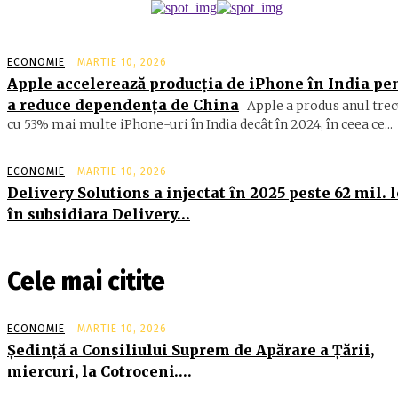
ECONOMIE
MARTIE 10, 2026
Apple accelerează producția de iPhone în India pe
a reduce dependența de China
Apple a produs anul trec
cu 53% mai multe iPhone-uri în India decât în 2024, în ceea ce...
ECONOMIE
MARTIE 10, 2026
Delivery Solutions a injectat în 2025 peste 62 mil. l
în subsidiara Delivery…
Cele mai citite
ECONOMIE
MARTIE 10, 2026
Şedinţă a Consiliului Suprem de Apărare a Ţării,
miercuri, la Cotroceni….