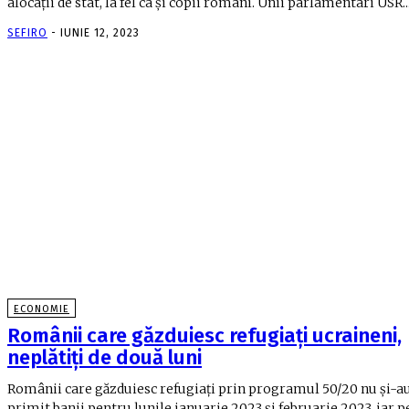
alocații de stat, la fel ca și copii români. Unii parlamentari USR..
SEFIRO
-
IUNIE 12, 2023
ECONOMIE
Românii care găzduiesc refugiați ucraineni,
neplătiți de două luni
Românii care găzduiesc refugiați prin programul 50/20 nu și-a
primit banii pentru lunile ianuarie 2023 și februarie 2023, iar p