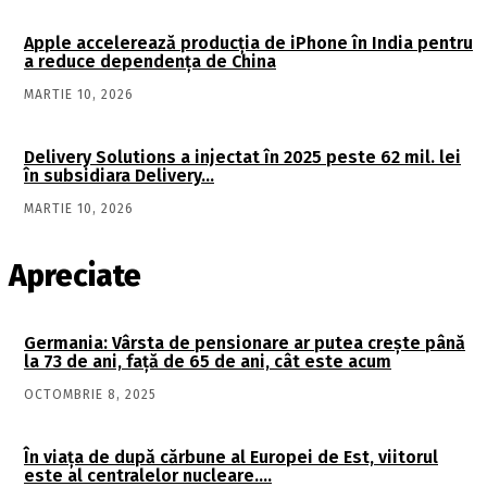
Apple accelerează producția de iPhone în India pentru
a reduce dependența de China
MARTIE 10, 2026
Delivery Solutions a injectat în 2025 peste 62 mil. lei
în subsidiara Delivery…
MARTIE 10, 2026
Apreciate
Germania: Vârsta de pensionare ar putea crește până
la 73 de ani, față de 65 de ani, cât este acum
OCTOMBRIE 8, 2025
În viaţa de după cărbune al Europei de Est, viitorul
este al centralelor nucleare….