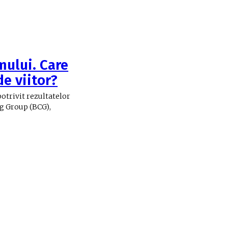
mului. Care
de viitor?
otrivit rezultatelor
ng Group (BCG),