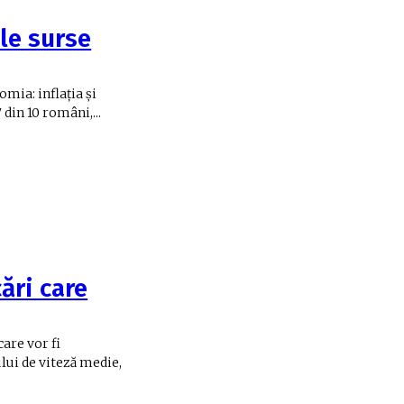
ele surse
mia: inflația și
din 10 români,...
ări care
are vor fi
lui de viteză medie,