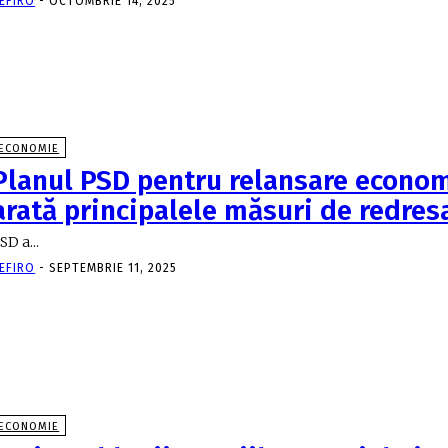
EFIRO
-
OCTOMBRIE 14, 2025
ECONOMIE
Planul PSD pentru relansare econo
arată principalele măsuri de redres
SD a...
EFIRO
-
SEPTEMBRIE 11, 2025
ECONOMIE