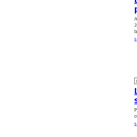
A
2
I
S
P
c
S