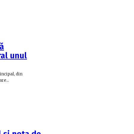
lă
ral unul
in­cipal, din
re...
l și nota de