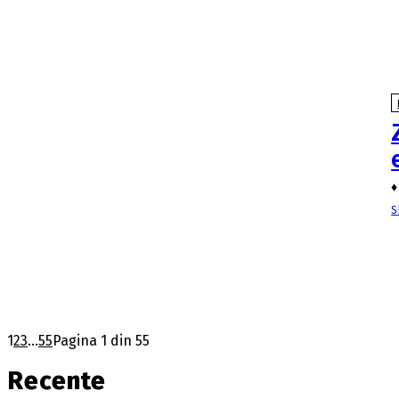
♦
S
1
2
3
...
55
Pagina 1 din 55
Recente