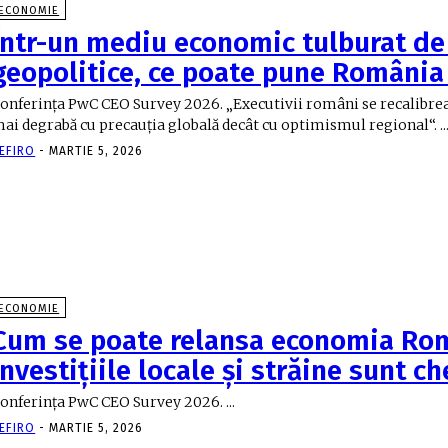
ECONOMIE
Într-un mediu economic tulburat de 
geopolitice, ce poate pune Români
onferinţa PwC CEO Survey 2026. „Executivii români se recalibreaz
mai degrabă cu precauţia globală decât cu optimismul regio
EFIRO
-
MARTIE 5, 2026
ECONOMIE
Cum se poate relansa economia Ro
Investiţiile locale şi străine sunt c
Conferinţa PwC CEO Survey 2026. ...
EFIRO
-
MARTIE 5, 2026