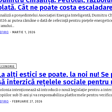
plată. Cât ne poate costa escaladar
naliză a preşedintelui Asociaţiei Energia Inteligentă, Dumitru Chi
026 ar putea rămâne o dată de referință pentru piețele energetic
ranului...
EFIRO
-
MARTIE 1, 2026
ECONOMIE
La alți estici se poate, la noi nu! Se
să interzică rețelele sociale pentru
olonia intenţionează să introducă o nouă legislaţie pentru a inter
opiilor sub 15 ani şi va responsabiliza platformele pentru verificar
EFIRO
-
FEBRUARIE 27, 2026