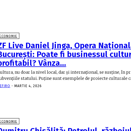
ECONOMIE
ZF Live Daniel Jinga, Opera Naţiona
Bucureşti: Poate fi businessul cultu
profitabil? Vânza…
ultura, nu doar la nivel local, dar şi internaţional, se susţine, în pr
ubvenţiile statului. Puţine sunt exemplele de proiecte culturale ca
EFIRO
-
MARTIE 4, 2026
ECONOMIE
Dumitru Chisăliță: Petrolul, războiu