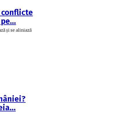
conflicte
a pe…
ă şi se aliniază
nal“. ...
mâniei?
heia…