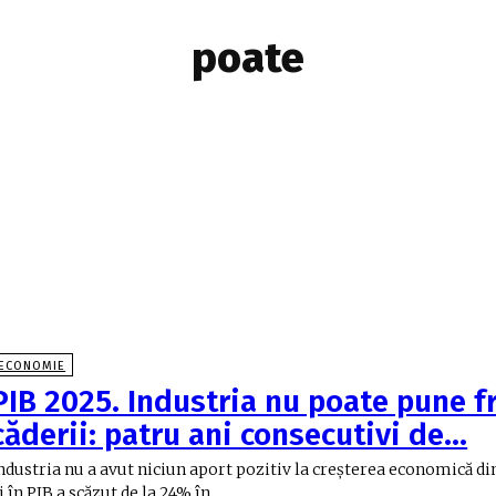
poate
ECONOMIE
PIB 2025. Industria nu poate pune f
căderii: patru ani consecutivi de…
ndustria nu a avut niciun aport pozitiv la creşterea economică di
i în PIB a scăzut de la 24% în...