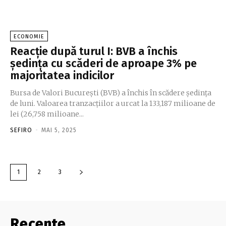
ECONOMIE
Reacție după turul I: BVB a închis
ședința cu scăderi de aproape 3% pe
majoritatea indicilor
Bursa de Valori București (BVB) a închis în scădere ședința
de luni. Valoarea tranzacțiilor a urcat la 133,187 milioane de
lei (26,758 milioane...
SEFIRO
-
MAI 5, 2025
1
2
3
Recente