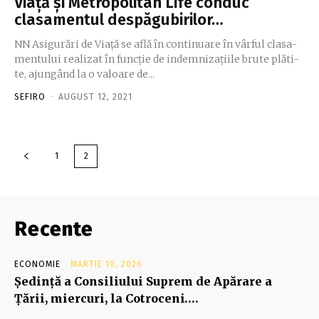
Viaţă şi Metropolitan Life conduc
clasamentul despăgubirilor…
NN Asigurări de Viaţă se află în continuare în vârful cla­sa­
mentului realizat în funcţie de indemnizaţiile brute plă­ti­
te, ajungând la o valoare de...
SEFIRO
-
AUGUST 12, 2021
1
2
Recente
ECONOMIE
MARTIE 10, 2026
Şedinţă a Consiliului Suprem de Apărare a
Ţării, miercuri, la Cotroceni….