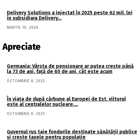
Delivery Solutions a injectat în 2025 peste 62 mil. lei
în subsidiara Delivery…
MARTIE 10, 2026
Apreciate
Germania: Vârsta de pensionare ar putea crește până
la 73 de ani, față de 65 de ani, cât este acum
OCTOMBRIE 8, 2025
În viaţa de după cărbune al Europei de Est, viitorul
este al centralelor nucleare….
OCTOMBRIE 8, 2025
Guvernul rus taie fondurile destinate sănătății publice
și crește taxele pentru populație