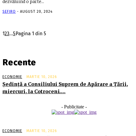
dezvăluind o parte...
SEFIRO
-
AUGUST 20, 2024
1
2
3
...
5
Pagina 1 din 5
Recente
ECONOMIE
MARTIE 10, 2026
Şedinţă a Consiliului Suprem de Apărare a Ţării,
miercuri, la Cotroceni….
- Publicitate -
ECONOMIE
MARTIE 10, 2026