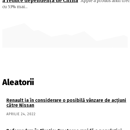
a reduce dependența de China
Apple a produs anul trec
cu 53% mai...
Aleatorii
Renault ia în considerare o posibilă vânzare de acțiuni
către Nissan
APRILIE 24, 2022