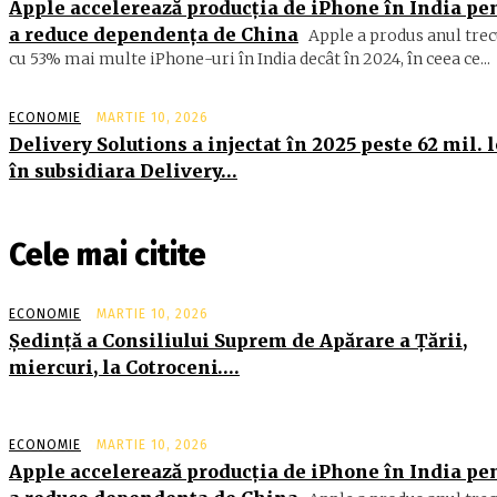
Apple accelerează producția de iPhone în India pe
a reduce dependența de China
Apple a produs anul trec
cu 53% mai multe iPhone-uri în India decât în 2024, în ceea ce...
ECONOMIE
MARTIE 10, 2026
Delivery Solutions a injectat în 2025 peste 62 mil. l
în subsidiara Delivery…
Cele mai citite
ECONOMIE
MARTIE 10, 2026
Şedinţă a Consiliului Suprem de Apărare a Ţării,
miercuri, la Cotroceni….
ECONOMIE
MARTIE 10, 2026
Apple accelerează producția de iPhone în India pe