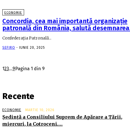
ECONOMIE
Concordia, cea mai importantă organizaţie
patronală din România, salută desemnare
Confederaţia Patronală...
SEFIRO
-
IUNIE 20, 2025
1
2
3
...
9
Pagina 1 din 9
Recente
ECONOMIE
MARTIE 10, 2026
Şedinţă a Consiliului Suprem de Apărare a Ţării,
miercuri, la Cotroceni….