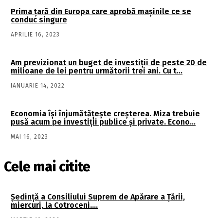
Prima ţară din Europa care aprobă maşinile ce se
conduc singure
APRILIE 16, 2023
Am previzionat un buget de investiţii de peste 20 de
milioane de lei pentru următorii trei ani. Cu t…
IANUARIE 14, 2022
Economia îşi înjumătăţeşte creşterea. Miza trebuie
pusă acum pe investiţii publice şi private. Econo…
MAI 16, 2023
Cele mai citite
Şedinţă a Consiliului Suprem de Apărare a Ţării,
miercuri, la Cotroceni….