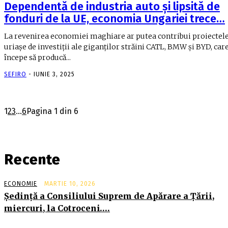
Dependentă de industria auto şi lipsită de
fonduri de la UE, economia Ungariei trece…
La revenirea economiei maghiare ar putea contribui proiectel
uriaşe de investiţii ale giganţilor străini CATL, BMW şi BYD, car
începe să producă...
SEFIRO
-
IUNIE 3, 2025
1
2
3
...
6
Pagina 1 din 6
Recente
ECONOMIE
MARTIE 10, 2026
Şedinţă a Consiliului Suprem de Apărare a Ţării,
miercuri, la Cotroceni….