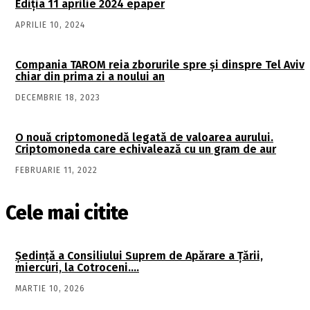
Ediţia 11 aprilie 2024 epaper
APRILIE 10, 2024
Compania TAROM reia zborurile spre și dinspre Tel Aviv
chiar din prima zi a noului an
DECEMBRIE 18, 2023
O nouă criptomonedă legată de valoarea aurului.
Criptomoneda care echivalează cu un gram de aur
FEBRUARIE 11, 2022
Cele mai citite
Şedinţă a Consiliului Suprem de Apărare a Ţării,
miercuri, la Cotroceni….
MARTIE 10, 2026