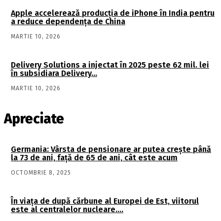
Apple accelerează producția de iPhone în India pentru
a reduce dependența de China
MARTIE 10, 2026
Delivery Solutions a injectat în 2025 peste 62 mil. lei
în subsidiara Delivery…
MARTIE 10, 2026
Apreciate
Germania: Vârsta de pensionare ar putea crește până
la 73 de ani, față de 65 de ani, cât este acum
OCTOMBRIE 8, 2025
În viaţa de după cărbune al Europei de Est, viitorul
este al centralelor nucleare….