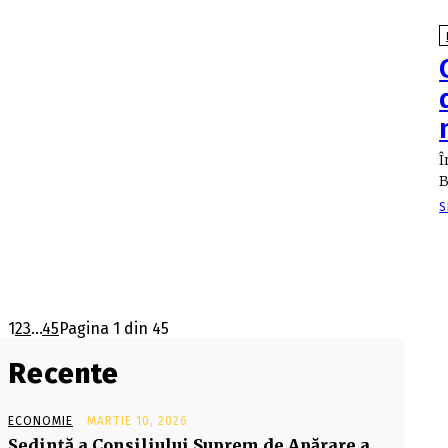
Î
B
S
1
2
3
...
45
Pagina 1 din 45
Recente
ECONOMIE
MARTIE 10, 2026
Şedinţă a Consiliului Suprem de Apărare a