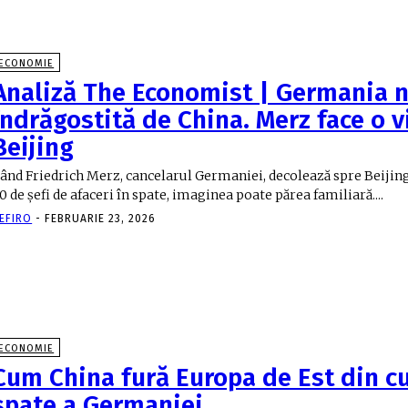
ECONOMIE
Analiză The Economist | Germania n
îndrăgostită de China. Merz face o vi
Beijing
ând Friedrich Merz, cancelarul Germaniei, decolează spre Beijing
0 de șefi de afaceri în spate, imaginea poate părea familiară....
EFIRO
-
FEBRUARIE 23, 2026
ECONOMIE
Cum China fură Europa de Est din c
spate a Germaniei