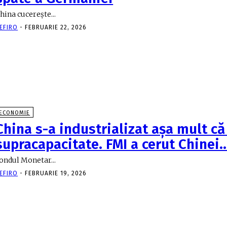
hina cucereşte...
EFIRO
-
FEBRUARIE 22, 2026
ECONOMIE
China s-a industrializat aşa mult că
supracapacitate. FMI a cerut Chinei
ondul Monetar...
EFIRO
-
FEBRUARIE 19, 2026