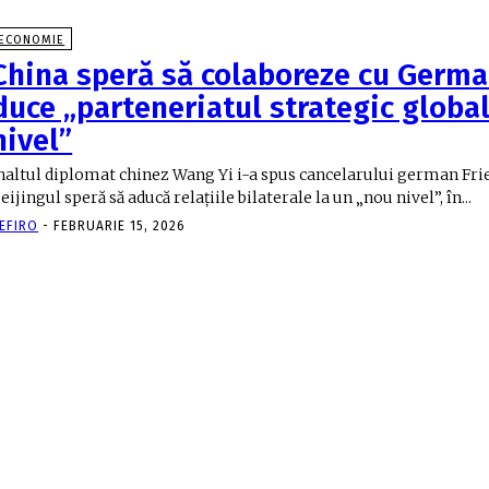
ECONOMIE
China speră să colaboreze cu German
duce „parteneriatul strategic global
nivel”
naltul diplomat chinez Wang Yi i-a spus cancelarului german Fri
eijingul speră să aducă relațiile bilaterale la un „nou nivel”, în...
EFIRO
-
FEBRUARIE 15, 2026