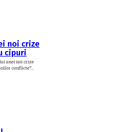
i noi crize
u cipuri
ui unei noi crize
lor conflicte”...
l