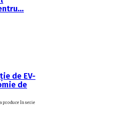
entru…
ție de EV-
nomie de
 produce în serie