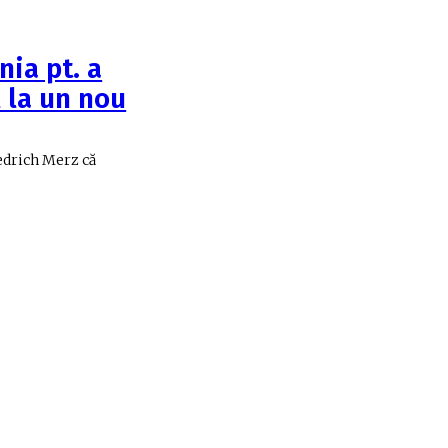
ia pt. a
 la un nou
edrich Merz că