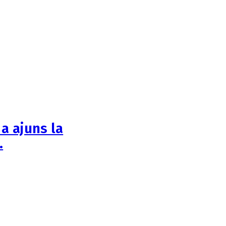
 a ajuns la
…