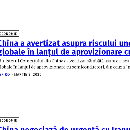
ECONOMIE
China a avertizat asupra riscului une
globale în lanţul de aprovizionare c
inisterul Comerţului din China a avertizat sâmbătă asupra riscul
lobale în lanţul de aprovizionare cu semiconductori, din cauza ”noi
EFIRO
-
MARTIE 8, 2026
ECONOMIE
China negociază de urgenţă cu Iranu