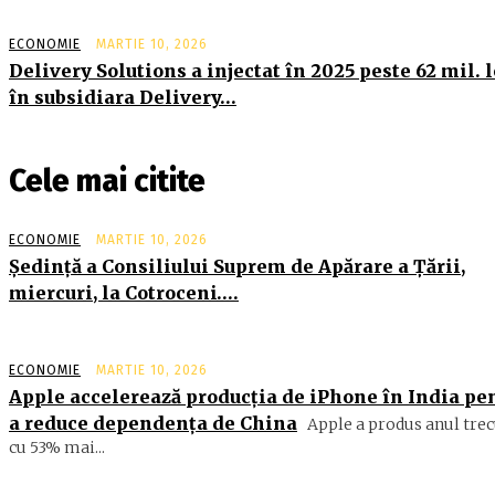
ECONOMIE
MARTIE 10, 2026
Delivery Solutions a injectat în 2025 peste 62 mil. l
în subsidiara Delivery…
Cele mai citite
ECONOMIE
MARTIE 10, 2026
Şedinţă a Consiliului Suprem de Apărare a Ţării,
miercuri, la Cotroceni….
ECONOMIE
MARTIE 10, 2026
Apple accelerează producția de iPhone în India pe
a reduce dependența de China
Apple a produs anul trec
cu 53% mai...