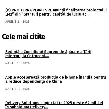
(P) PRO TERRA PLANT SRL anunță finalizarea proiectului
„M2” din ”Granturi pentru capital de lucru ac…
APRILIE 21, 2023
Cele mai citite
Şedinţă a Consiliului Suprem de Apărare a Ţării,
miercuri, la Cotroceni….
MARTIE 10, 2026
Apple accelerează producția de iPhone în India pentru
a reduce dependența de China
MARTIE 10, 2026
Delivery Solutions a injectat în 2025 peste 62 mil. lei
în subsidiara Delivery…