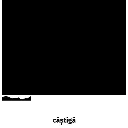
câştigă