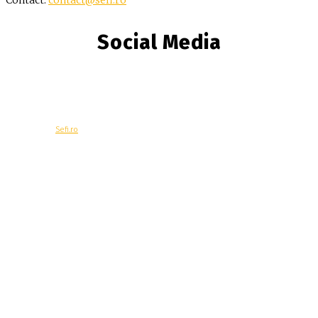
Contact:
contact@sefi.ro
Social Media
© Copyright -
Sefi.ro
Economie
Contacteaza-ne