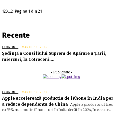
1
2
3
...
21
Pagina 1 din 21
Recente
ECONOMIE
MARTIE 10, 2026
Şedinţă a Consiliului Suprem de Apărare a Ţării,
miercuri, la Cotroceni….
- Publicitate -
ECONOMIE
MARTIE 10, 2026
Apple accelerează producția de iPhone în India pe
a reduce dependența de China
Apple a produs anul trec
cu 53% mai multe iPhone-uri în India decât în 2024, în ceea ce...