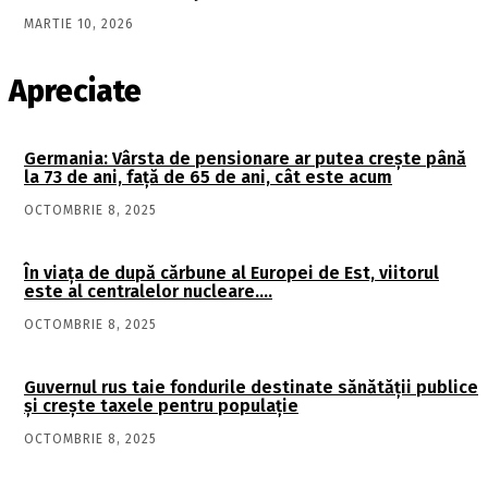
MARTIE 10, 2026
Apreciate
Germania: Vârsta de pensionare ar putea crește până
la 73 de ani, față de 65 de ani, cât este acum
OCTOMBRIE 8, 2025
În viaţa de după cărbune al Europei de Est, viitorul
este al centralelor nucleare….
OCTOMBRIE 8, 2025
Guvernul rus taie fondurile destinate sănătății publice
și crește taxele pentru populație
OCTOMBRIE 8, 2025